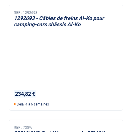
REF :
1292693
1292693 - Câbles de freins Al-Ko pour
camping-cars châssis Al-Ko
234,82 €
Délai 4 à 6 semaines
REF :
738W