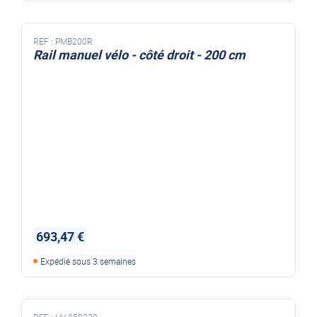
REF :
PMB200R
Rail manuel vélo - côté droit - 200 cm
693,47 €
Expédié sous 3 semaines
REF :
HV-058220