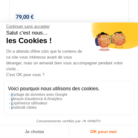
79,00 €
Continuer sans accepter
Expédié sous 3 semaines
Salut c'est nous...
les Cookies !
On a attendu d'être sûrs que le contenu de
REF :
PLUS25
Powerservice Plus25
ce site vous intéresse avant de vous
déranger, mais on aimerait bien vous accompagner pendant votre
visite...
✕
C'est OK pour vous ?
PROFITEZ DE -5 %
Sur votre première commande en
vous abonnant à notre newsletter !
Voici pourquoi nous utilisons des cookies.
Partage de données avec Google
Mesure d'audience & Analytics
Expérience utilisateur
Publicité ciblée
En m’inscrivant, j’accepte la politique de confidentialité
Consentements certifiés par
J'en profite
Compte
Panier
Menu
Je choisis
OK pour moi
300,00 €