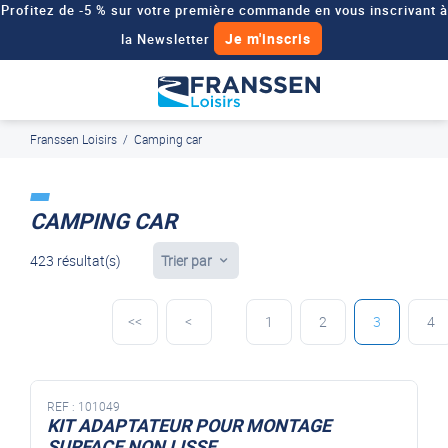
Profitez de -5 % sur votre première commande en vous inscrivant à
Je m'inscris
la Newsletter
Besoin d'un devis personnalisé pour votre véhicule de loisirs ?
Demander un devis
Franssen Loisirs
/
Camping car
J'en profite
Paiement en ligne sécurisé, en 4x par Paypal
CAMPING CAR
423 résultat(s)
Trier par
<<
<
1
2
3
4
REF :
101049
KIT ADAPTATEUR POUR MONTAGE
SURFACE NON LISSE