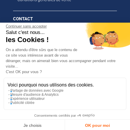
CONTACT
Continuer sans accepter
02 51 52 26 57
Salut c'est nous...
contacts@franssen-loisirs.fr
les Cookies !
On a attendu d'être sûrs que le contenu de
ce site vous intéresse avant de vous
déranger, mais on aimerait bien vous accompagner pendant votre
NOS MARQUES PARTENAIRES
visite...
✕
C'est OK pour vous ?
PROFITEZ DE -5 %
Altago
Sur votre première commande en
Multi-Mover
vous abonnant à notre newsletter !
Voici pourquoi nous utilisons des cookies.
Partage de données avec Google
Mesure d'audience & Analytics
Expérience utilisateur
/
UNE RÉALISATION MEDIAPILOTE
MENTIONS
Publicité ciblée
/
En m’inscrivant, j’accepte la politique de confidentialité
LÉGALES
LA GESTION DE VOS DONNÉES
/
PERSONNELLES (RGPD)
PLAN DU SITE
Consentements certifiés par
J'en profite
Compte
Panier
Menu
Je choisis
OK pour moi