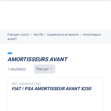
J'en profite
Paiement en ligne sécurisé, en 4x par Paypal
Franssen Loisirs
/
Van-life
/
Suspensions et ressorts
/
Amortisseurs
AVANT
AMORTISSEURS AVANT
1 résultat(s)
Trier par
REF :
KONI8705-1332
FIAT / PSA AMORTISSEUR AVANT X250