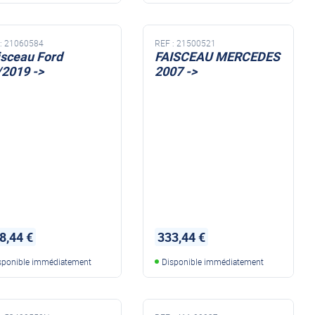
:
21060584
REF :
21500521
isceau Ford
FAISCEAU MERCEDES
/2019 ->
2007 ->
8,44 €
333,44 €
sponible immédiatement
Disponible immédiatement