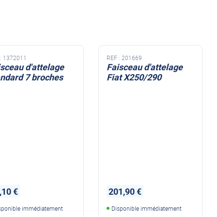
NDS DOMETIC
Autres accessoires
EcoFlow
le effet
terie externe / chargeur
Créer un compte
KO (HY4)
-Ko
:
1372011
REF :
201669
tres accessoires
sceau d'attelage
Faisceau d'attelage
andard 7 broches
Fiat X250/290
REMORQUE YO
accessoires remorque YO
Éléments de confort
,10 €
201,90 €
sponible immédiatement
Disponible immédiatement