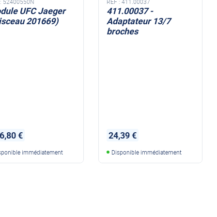
:
52400550N
REF :
411.00037
dule UFC Jaeger
411.00037 -
aisceau 201669)
Adaptateur 13/7
broches
6,80 €
24,39 €
sponible immédiatement
Disponible immédiatement