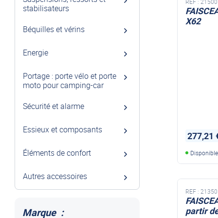
REF :
21500
stabilisateurs
FAISCEAU MA
X62
Béquilles et vérins
Energie
Portage : porte vélo et porte
moto pour camping-car
Sécurité et alarme
Essieux et composants
277,21 
Éléments de confort
Disponibl
Autres accessoires
REF :
21350
FAISCEA
partir d
Marque :