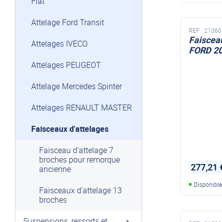
Fiat
Attelage Ford Transit
REF :
21060
Faisceau
Attelages IVECO
FORD 2
Attelages PEUGEOT
Attelage Mercedes Spinter
Attelages RENAULT MASTER
Faisceaux d'attelages
Faisceau d'attelage 7
broches pour remorque
277,21 
ancienne
Disponibl
Faisceaux d'attelage 13
broches
Suspensions, ressorts et