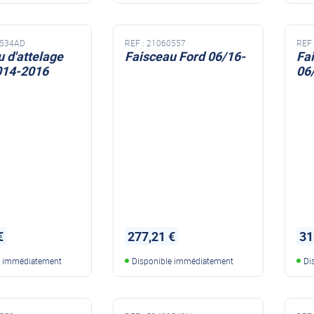
534AD
REF :
21060557
REF 
 d'attelage
Faisceau Ford 06/16-
Fa
014-2016
06
€
277,21 €
31
e immédiatement
Disponible immédiatement
Di