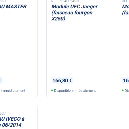
550
REF :
52400549N
REF 
STER
Module UFC Jaeger
Mo
(faisceau fourgon
(f
X250)
€
166,80 €
16
e immédiatement
Disponible immédiatement
Di
507
U IVECO à
e 06/2014