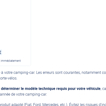
€
e immédiatement
é à votre
camping-car.
Les erreurs sont courantes, notamment conc
orte-vélos.
r
déterminer le modèle technique requis pour votre véhicule
, c
l'année de votre camping-car.
uit adapté (Fiat, Ford, Mercedes, etc.). Évitez les risques d’inc