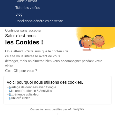
Guide d'achat
Tutoriels vidéos
Blog
Conditions générales de vente
Continuer sans accepter
Salut c'est nous...
CONTACT
les Cookies !
02 51 52 26 57
contacts@franssen-loisirs.fr
On a attendu d'être sûrs que le contenu de
ce site vous intéresse avant de vous
déranger, mais on aimerait bien vous accompagner pendant votre
visite...
✕
C'est OK pour vous ?
PROFITEZ DE -5 %
Sur votre première commande en
NOS MARQUES PARTENAIRES
vous abonnant à notre newsletter !
Voici pourquoi nous utilisons des cookies.
Altago
Partage de données avec Google
Mesure d'audience & Analytics
Multi-Mover
Expérience utilisateur
Publicité ciblée
En m’inscrivant, j’accepte la politique de confidentialité
Consentements certifiés par
/
J'en profite
UNE RÉALISATION MEDIAPILOTE
MENTIONS