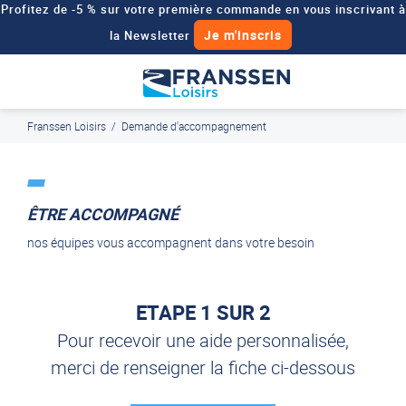
Profitez de -5 % sur votre première commande en vous inscrivant à
Je m'inscris
la Newsletter
Besoin d'un devis personnalisé pour votre véhicule de loisirs ?
Demander un devis
Franssen Loisirs
/
Demande d'accompagnement
J'en profite
Paiement en ligne sécurisé, en 4x par Paypal
ÊTRE ACCOMPAGNÉ
nos équipes vous accompagnent dans votre besoin
ETAPE 1 SUR 2
Pour recevoir une aide personnalisée,
merci de renseigner la fiche ci-dessous