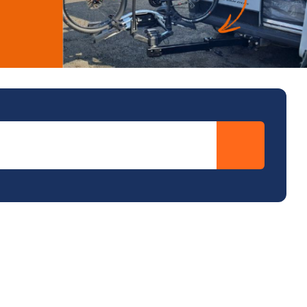
NDS DOMETIC
Autres accessoires
EcoFlow
le effet
terie externe / chargeur
Créer un compte
KO (HY4)
-Ko
tres accessoires
REMORQUE YO
accessoires remorque YO
Éléments de confort