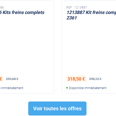
887
REF :
1225155
 Kit freins complet
1225155 AKS 3004 PAC
SECURITE
405,38 €
633,40 €
€
398,12 €
Disponible immédiatement
e immédiatement
Promo
Voir toutes les offres