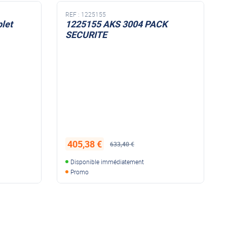
REF :
1225158
K
1225158 AKS 3004
stabilisateur AKS 3004
367,98 €
593,51 €
Disponible immédiatement
Promo