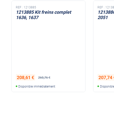
REF :
1213886
REF :
1213
1213886 Kits freins complets
1213887
2051
2361
207,74 €
318,50 
259,68 €
Disponible immédiatement
Disponibl