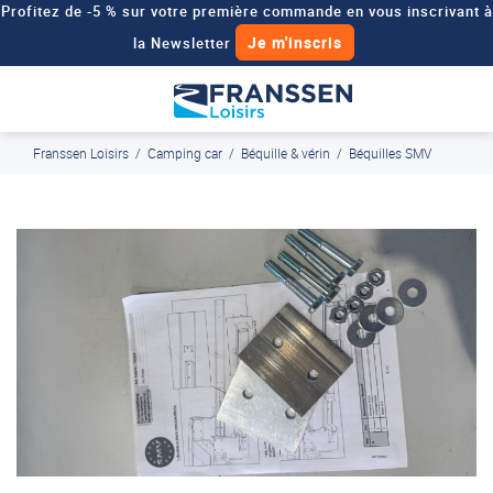
Profitez de -5 % sur votre première commande en vous inscrivant à
Je m'inscris
la Newsletter
Besoin d'un devis personnalisé pour votre véhicule de loisirs ?
Demander un devis
Franssen Loisirs
/
Camping car
/
Béquille & vérin
/
Béquilles SMV
J'en profite
Paiement en ligne sécurisé, en 4x par Paypal