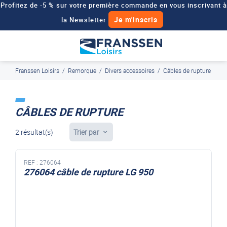
Profitez de -5 % sur votre première commande en vous inscrivant à
Je m'inscris
la Newsletter
Besoin d'un devis personnalisé pour votre véhicule de loisirs ?
Demander un devis
Franssen Loisirs
/
Remorque
/
Divers accessoires
/
Câbles de rupture
J'en profite
Paiement en ligne sécurisé, en 4x par Paypal
CÂBLES DE RUPTURE
2 résultat(s)
Trier par
REF :
276064
276064 câble de rupture LG 950