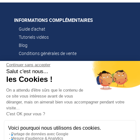
INFORMATIONS COMPLÉMENTAIRES
Guide d'achat
Tutoriels vidéos
Blog
Conditions générales de vente
Continuer sans accepter
Salut c'est nous...
CONTACT
les Cookies !
02 51 52 26 57
contacts@franssen-loisirs.fr
On a attendu d'être sûrs que le contenu de
ce site vous intéresse avant de vous
déranger, mais on aimerait bien vous accompagner pendant votre
visite...
✕
C'est OK pour vous ?
PROFITEZ DE -5 %
Sur votre première commande en
NOS MARQUES PARTENAIRES
vous abonnant à notre newsletter !
Voici pourquoi nous utilisons des cookies.
Altago
Partage de données avec Google
Mesure d'audience & Analytics