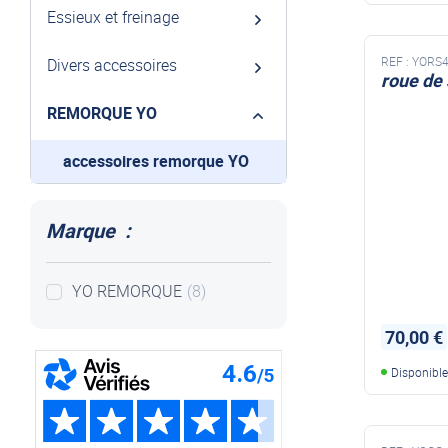
Essieux et freinage
REF :
YORS4
Divers accessoires
roue de
ROUE DE
REMORQUE YO
accessoires remorque YO
Marque :
YO REMORQUE
(8)
70,00 €
Disponibl