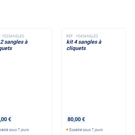
NDS DOMETIC
Autres accessoires
EcoFlow
le effet
terie externe / chargeur
Créer un compte
KO (HY4)
-Ko
:
YO2SANGLES
REF :
YO4SANGLES
tres accessoires
 2 sangles à
kit 4 sangles à
quets
cliquets
UX DE GABARIT CCT4
FEUX DE GABARIT CCT4
REMORQUE YO
accessoires remorque YO
Éléments de confort
,00 €
80,00 €
pédié sous 7 jours
Expédié sous 7 jours