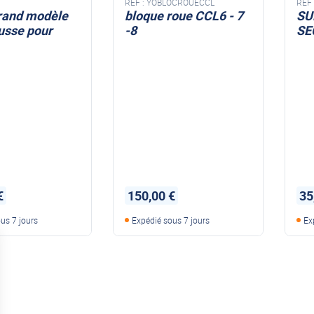
REF :
YOBLOCROUECCL
REF 
grand modèle
bloque roue CCL6 - 7
SU
usse pour
-8
SE
€
150,00 €
35
us 7 jours
Expédié sous 7 jours
Ex