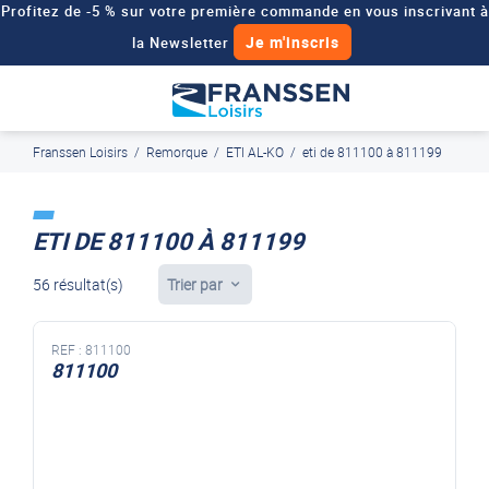
Profitez de -5 % sur votre première commande en vous inscrivant à
Je m'inscris
la Newsletter
Besoin d'un devis personnalisé pour votre véhicule de loisirs ?
Demander un devis
Franssen Loisirs
/
Remorque
/
ETI AL-KO
/
eti de 811100 à 811199
J'en profite
Paiement en ligne sécurisé, en 4x par Paypal
ETI DE 811100 À 811199
56 résultat(s)
Trier par
REF :
811100
811100