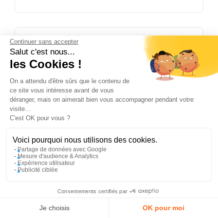
REF :
811140
Continuer sans accepter
811140
Salut c'est nous...
les Cookies !
On a attendu d'être sûrs que le contenu de
ce site vous intéresse avant de vous
déranger, mais on aimerait bien vous accompagner pendant votre
visite...
✕
C'est OK pour vous ?
PROFITEZ DE -5 %
Sur votre première commande en
vous abonnant à notre newsletter !
Voici pourquoi nous utilisons des cookies.
Partage de données avec Google
Mesure d'audience & Analytics
Expérience utilisateur
Publicité ciblée
En m’inscrivant, j’accepte la politique de confidentialité
Consentements certifiés par
J'en profite
Compte
Panier
Menu
Je choisis
OK pour moi