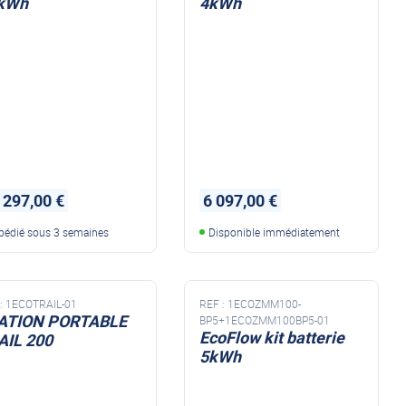
kWh
4kWh
 297,00 €
6 097,00 €
pédié sous 3 semaines
Disponible immédiatement
:
1ECOTRAIL-01
REF :
1ECOZMM100-
ATION PORTABLE
BP5+1ECOZMM100BP5-01
EcoFlow kit batterie
AIL 200
5kWh
NI STATION PORTABLE