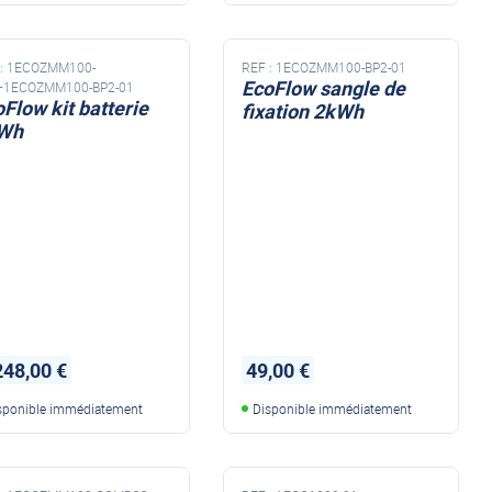
:
1ECOZMM100-
REF :
1ECOZMM100-BP2-01
EcoFlow sangle de
+1ECOZMM100-BP2-01
Flow kit batterie
fixation 2kWh
Wh
248,00 €
49,00 €
sponible immédiatement
Disponible immédiatement