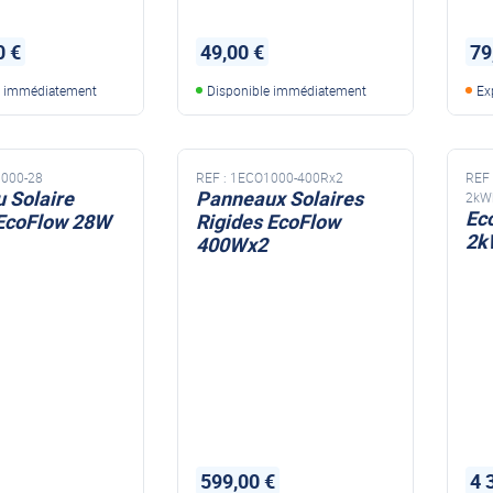
0 €
49,00 €
79
e immédiatement
Disponible immédiatement
Ex
000-28
REF :
1ECO1000-400Rx2
REF 
 Solaire
Panneaux Solaires
2kW
Ec
 EcoFlow 28W
Rigides EcoFlow
2k
400Wx2
599,00 €
4 