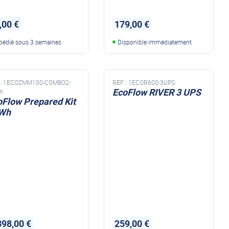
,00 €
179,00 €
pédié sous 3 semaines
Disponible immédiatement
:
1ECOZMM100-COMBO2-
REF :
1ECOR600-3UPS
EcoFlow RIVER 3 UPS
h
oFlow Prepared Kit
Wh
398,00 €
259,00 €