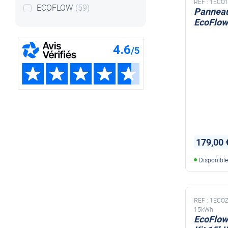
REF :
1ECO1
ECOFLOW
(59)
Panneau
EcoFlo
179,00 
Disponibl
REF :
1ECO
15kWh
EcoFlow