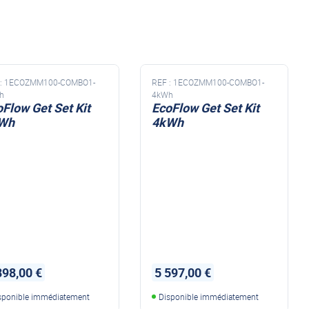
NDS DOMETIC
Autres accessoires
EcoFlow
le effet
terie externe / chargeur
Créer un compte
KO (HY4)
-Ko
:
1ECOZMM100-COMBO1-
REF :
1ECOZMM100-COMBO1-
tres accessoires
h
4kWh
Flow Get Set Kit
EcoFlow Get Set Kit
Wh
4kWh
REMORQUE YO
accessoires remorque YO
Éléments de confort
898,00 €
5 597,00 €
sponible immédiatement
Disponible immédiatement