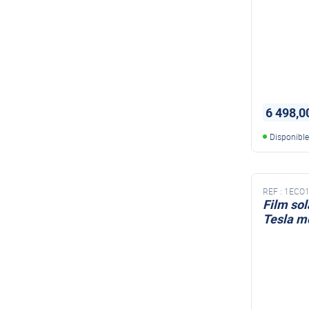
6 498,0
Disponibl
REF :
1ECO1
Film sol
Tesla m