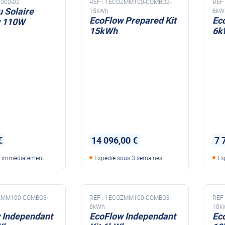
000-02
REF :
1ECOZMM100-COMBO2-
REF 
 Solaire
15kWh
6kW
EcoFlow Prepared Kit
Ec
w 110W
15kWh
6k
€
14 096,00 €
7 
e immédiatement
Expédié sous 3 semaines
Ex
ZMM100-COMBO3-
REF :
1ECOZMM100-COMBO3-
REF 
6kWh
10k
 Independant
EcoFlow Independant
Ec