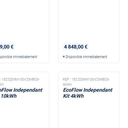
9,00 €
4 848,00 €
sponible immédiatement
Disponible immédiatement
:
1ECOZMM100-COMBO3-
REF :
1ECOZMM100-COMBO3-
Wh
4kWh
oFlow Independant
EcoFlow Independant
t 10kWh
Kit 4kWh