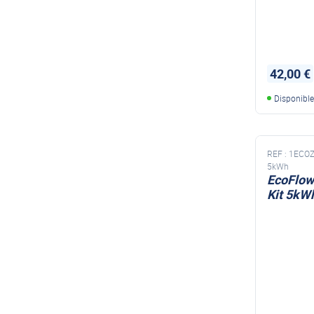
42,00 €
Disponibl
REF :
1ECO
5kWh
EcoFlow
Kit 5kW