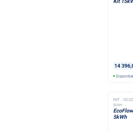
Kit 15k
14 396,
Disponibl
REF :
1ECO
5kWh
EcoFlow
5kWh