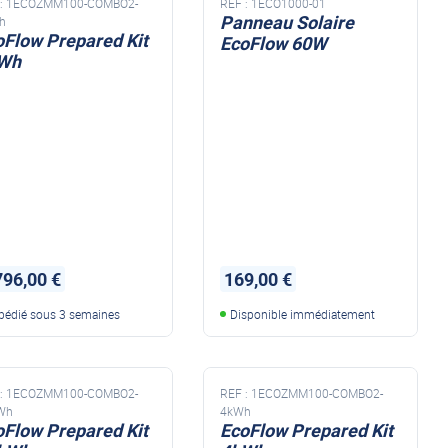
:
1ECOZMM100-COMBO2-
REF :
1ECO1000-01
Panneau Solaire
h
oFlow Prepared Kit
EcoFlow 60W
Wh
796,00 €
169,00 €
pédié sous 3 semaines
Disponible immédiatement
:
1ECOZMM100-COMBO2-
REF :
1ECOZMM100-COMBO2-
Wh
4kWh
oFlow Prepared Kit
EcoFlow Prepared Kit