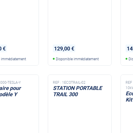
0 €
129,00 €
14
e immédiatement
Disponible immédiatement
Di
000-TESLA-Y
REF :
1ECOTRAIL-02
REF 
aire pour
STATION PORTABLE
10k
Ec
odèle Y
TRAIL 300
Ki
MINI STATION PORTABLE