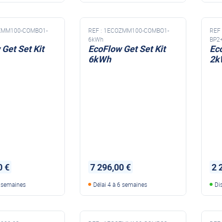
ZMM100-COMBO1-
REF :
1ECOZMM100-COMBO1-
REF 
6kWh
BP2
Get Set Kit
EcoFlow Get Set Kit
Eco
6kWh
2k
0 €
7 296,00 €
2 
6 semaines
Délai 4 à 6 semaines
Di