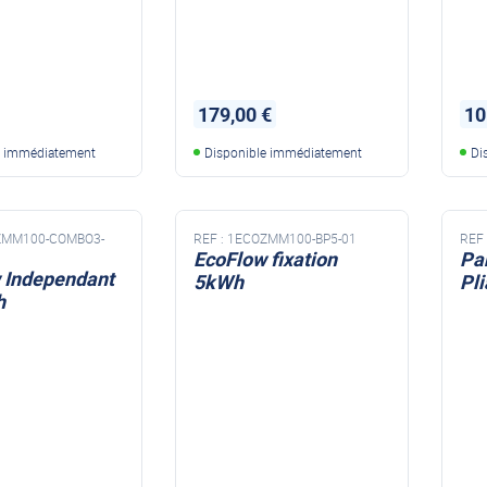
179,00 €
10
e immédiatement
Disponible immédiatement
Di
ZMM100-COMBO3-
REF :
1ECOZMM100-BP5-01
REF 
EcoFlow fixation
Pa
 Independant
5kWh
Pl
h