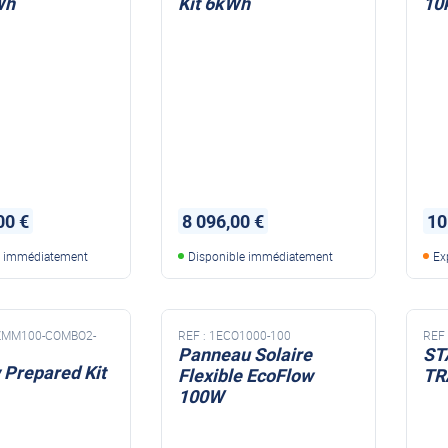
Wh
Kit 6kWh
10
00 €
8 096,00 €
10
e immédiatement
Disponible immédiatement
Ex
ZMM100-COMBO2-
REF :
1ECO1000-100
REF 
Panneau Solaire
ST
 Prepared Kit
Flexible EcoFlow
TR
100W
MI