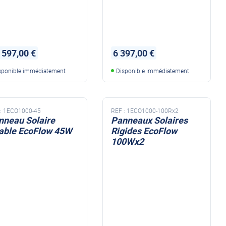
 597,00 €
6 397,00 €
sponible immédiatement
Disponible immédiatement
:
1ECO1000-45
REF :
1ECO1000-100Rx2
nneau Solaire
Panneaux Solaires
iable EcoFlow 45W
Rigides EcoFlow
100Wx2