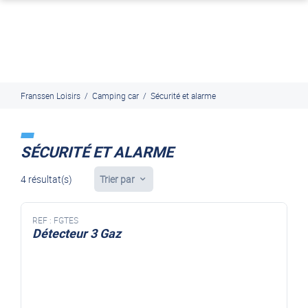
J'en profite
Paiement en ligne sécurisé, en 4x par Paypal
Franssen Loisirs
/
Camping car
/
Sécurité et alarme
SÉCURITÉ ET ALARME
4 résultat(s)
Trier par
REF :
FGTES
Détecteur 3 Gaz
déctecteur 3 gaz