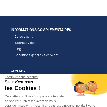
INFORMATIONS COMPLÉMENTAIRES
Guide d'achat
Tutoriels vidéos
Blog
Conditions générales de vente
CONTACT
Continuer sans accepter
02 51 52 26 57
Salut c'est nous...
contacts@franssen-loisirs.fr
les Cookies !
On a attendu d'être sûrs que le contenu de
ce site vous intéresse avant de vous
déranger, mais on aimerait bien vous accompagner pendant votre