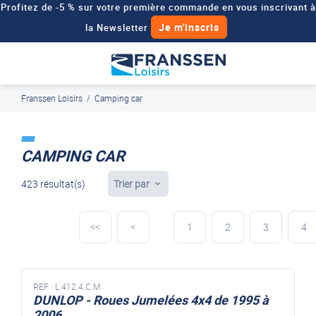
Profitez de -5 % sur votre première commande en vous inscrivant à
Je m'inscris
la Newsletter
Besoin d'un devis personnalisé pour votre véhicule de loisirs ?
Demander un devis
Franssen Loisirs
/
Camping car
J'en profite
Paiement en ligne sécurisé, en 4x par Paypal
CAMPING CAR
423 résultat(s)
Trier par
<<
<
1
2
3
4
REF :
L.412.4.C.M
DUNLOP - Roues Jumelées 4x4 de 1995 à
2006