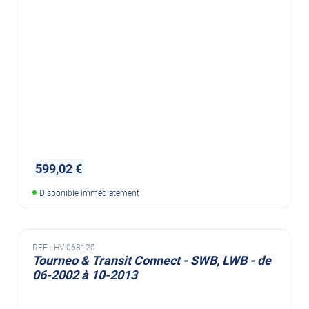
convertisseur nds smartin pur sinus 1500w
599,02 €
Disponible immédiatement
REF :
HV-068120
Tourneo & Transit Connect - SWB, LWB - de
06-2002 à 10-2013