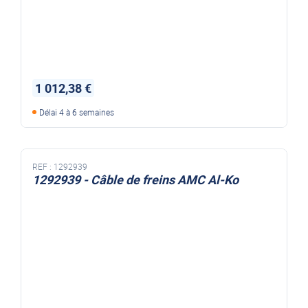
1 012,38 €
Délai 4 à 6 semaines
REF :
1292939
1292939 - Câble de freins AMC Al-Ko