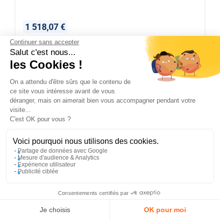
1 518,07 €
Continuer sans accepter
Disponible immédiatement
Salut c'est nous...
les Cookies !
On a attendu d'être sûrs que le contenu de
REF :
UMBRASA
PLATINE
ce site vous intéresse avant de vous
déranger, mais on aimerait bien vous accompagner pendant votre
visite...
✕
C'est OK pour vous ?
PROFITEZ DE -5 %
Sur votre première commande en
vous abonnant à notre newsletter !
Voici pourquoi nous utilisons des cookies.
Partage de données avec Google
Mesure d'audience & Analytics
Expérience utilisateur
Publicité ciblée
En m’inscrivant, j’accepte la politique de confidentialité
Consentements certifiés par
J'en profite
Compte
Panier
Menu
Je choisis
OK pour moi
72,00 €