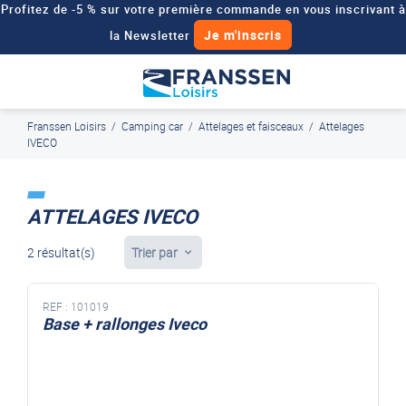
Profitez de -5 % sur votre première commande en vous inscrivant à
Je m'inscris
la Newsletter
Besoin d'un devis personnalisé pour votre véhicule de loisirs ?
Demander un devis
Franssen Loisirs
/
Camping car
/
Attelages et faisceaux
/
Attelages
J'en profite
Paiement en ligne sécurisé, en 4x par Paypal
IVECO
ATTELAGES IVECO
2 résultat(s)
Trier par
REF :
101019
Base + rallonges Iveco