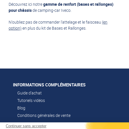
Découvrez ici notre
gamme de renfort (bases et rallonges)
pour châssis
de camping-car Iveco.
N'oubliez pas de commander l'attelage et le faisceau
(en
option)
en plus du kit de Bases et Rallonges.
INFORMATIONS COMPLÉMENTAIRES
Guide d'achat
Tutoriels vidéos
Blog
Conditions générales de vente
Continuer sans accepter