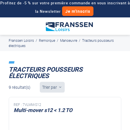
Profitez de -5 % sur votre première commande en vous inscrivant à
Je m'inscris
la Newsletter
Besoin d'un devis personnalisé pour votre véhicule de loisirs ?
Demander un devis
Franssen Loisirs
/
Remorque
/
Manoeuvre
/
Tracteurs pousseurs
J'en profite
Paiement en ligne sécurisé, en 4x par Paypal
électriques
TRACTEURS POUSSEURS
ÉLECTRIQUES
9 résultat(s)
Trier par
REF :
7VLMM-S12
Multi-mover s12 < 1.2 TO