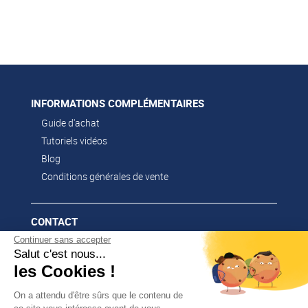
INFORMATIONS COMPLÉMENTAIRES
Guide d'achat
Tutoriels vidéos
Blog
Conditions générales de vente
CONTACT
Continuer sans accepter
02 51 52 26 57
Salut c'est nous...
contacts@franssen-loisirs.fr
les Cookies !
On a attendu d'être sûrs que le contenu de