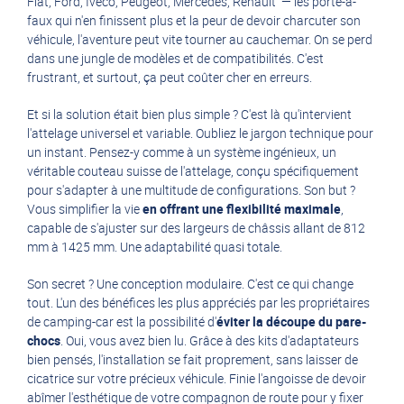
Fiat
,
Ford
,
Iveco
,
Peugeot
,
Mercedes
,
Renault
— les porte-à-
faux qui n'en finissent plus et la peur de devoir charcuter son
véhicule, l'aventure peut vite tourner au cauchemar. On se perd
dans une jungle de modèles et de compatibilités. C'est
frustrant, et surtout, ça peut coûter cher en erreurs.
Et si la solution était bien plus simple ? C'est là qu'intervient
l'attelage universel et variable. Oubliez le jargon technique pour
un instant. Pensez-y comme à un système ingénieux, un
véritable couteau suisse de l'attelage, conçu spécifiquement
pour s'adapter à une multitude de configurations. Son but ?
Vous simplifier la vie
en offrant une flexibilité maximale
,
capable de s'ajuster sur des largeurs de châssis allant de 812
mm à 1425 mm. Une adaptabilité quasi totale.
Son secret ? Une conception modulaire. C'est ce qui change
tout. L'un des bénéfices les plus appréciés par les propriétaires
de camping-car est la possibilité d'
éviter la découpe du pare-
chocs
. Oui, vous avez bien lu. Grâce à des kits d'adaptateurs
bien pensés, l'installation se fait proprement, sans laisser de
cicatrice sur votre précieux véhicule. Finie l'angoisse de devoir
abîmer l'esthétique de votre compagnon de route pour y fixer