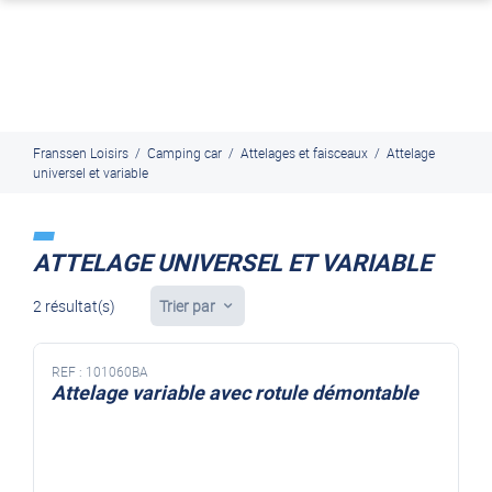
J'en profite
Paiement en ligne sécurisé, en 4x par Paypal
Franssen Loisirs
/
Camping car
/
Attelages et faisceaux
/
Attelage
universel et variable
ATTELAGE UNIVERSEL ET VARIABLE
2 résultat(s)
Trier par
REF :
101060BA
Attelage variable avec rotule démontable