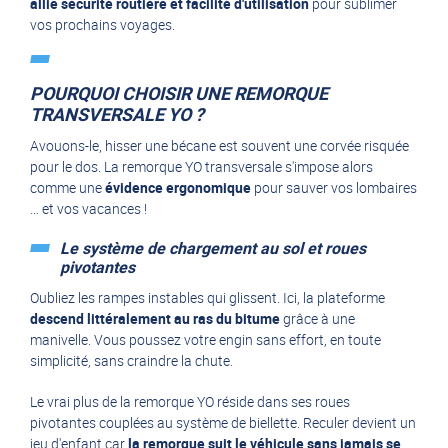
allie sécurité routière et facilité d'utilisation
pour sublimer
vos prochains voyages.
POURQUOI CHOISIR UNE REMORQUE
TRANSVERSALE YO ?
Avouons-le, hisser une bécane est souvent une corvée risquée
pour le dos. La remorque YO transversale s'impose alors
comme une
évidence ergonomique
pour sauver vos lombaires
… et vos vacances !
Le système de chargement au sol et roues
pivotantes
Oubliez les rampes instables qui glissent. Ici, la plateforme
descend littéralement au ras du bitume
grâce à une
manivelle. Vous poussez votre engin sans effort, en toute
simplicité, sans craindre la chute.
Le vrai plus de la remorque YO réside dans ses roues
pivotantes couplées au système de biellette. Reculer devient un
jeu d'enfant car
la remorque suit le véhicule sans jamais se