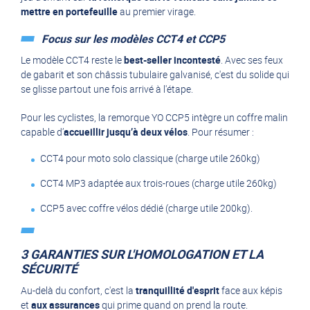
mettre en portefeuille
au premier virage.
Focus sur les modèles CCT4 et CCP5
Le modèle CCT4 reste le
best-seller incontesté
. Avec ses feux
de gabarit et son châssis tubulaire galvanisé, c'est du solide qui
se glisse partout une fois arrivé à l'étape.
Pour les cyclistes, la
remorque YO CCP5
intègre un coffre malin
capable d’
accueillir jusqu’à deux vélos
. Pour résumer :
CCT4 pour moto solo classique (charge utile 260kg)
CCT4 MP3 adaptée aux trois-roues (charge utile 260kg)
CCP5 avec coffre vélos dédié (charge utile 200kg).
3 GARANTIES SUR L'HOMOLOGATION ET LA
SÉCURITÉ
Au-delà du confort, c'est la
tranquillité d'esprit
face aux képis
et
aux assurances
qui prime quand on prend la route.