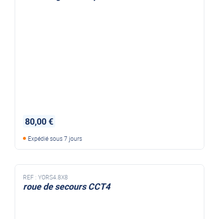
FEUX DE GABARIT CCT4
80,00 €
Expédié sous 7 jours
REF :
YORS4.8X8
roue de secours CCT4
ROUE DE SECOUR CCT4