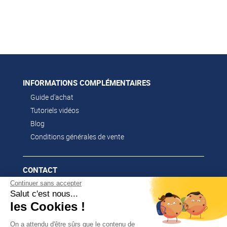
INFORMATIONS COMPLÉMENTAIRES
Guide d'achat
Tutoriels vidéos
Blog
Conditions générales de vente
CONTACT
Continuer sans accepter
02 51 52 26 57
Salut c'est nous...
contacts@franssen-loisirs.fr
les Cookies !
On a attendu d'être sûrs que le contenu de