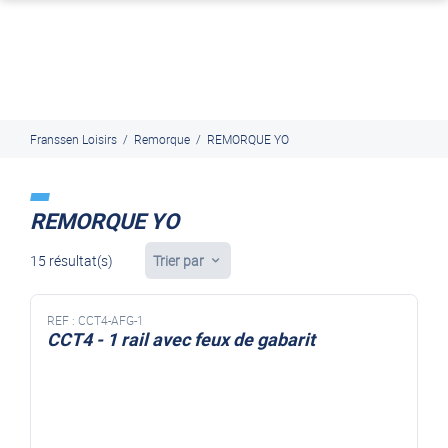
J'en profite
Paiement en ligne sécurisé, en 4x par Paypal
Franssen Loisirs
/
Remorque
/
REMORQUE YO
REMORQUE YO
15 résultat(s)
Trier par
REF :
CCT4-AFG-1
CCT4 - 1 rail avec feux de gabarit
REMORQUE TRANSVERSALE 1 RAIL