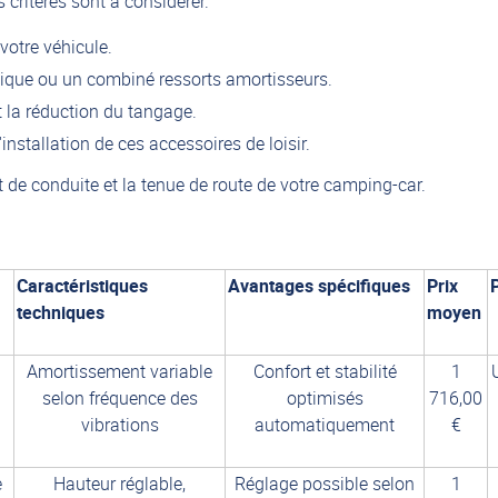
critères sont à considérer.
 votre véhicule.
ique ou un combiné ressorts amortisseurs.
et la réduction du tangage.
nstallation de ces accessoires de loisir.
 de conduite et la tenue de route de votre camping-car.
Caractéristiques
Avantages spécifiques
Prix
P
techniques
moyen
Amortissement variable
Confort et stabilité
1
selon fréquence des
optimisés
716,00
vibrations
automatiquement
€
e
Hauteur réglable,
Réglage possible selon
1