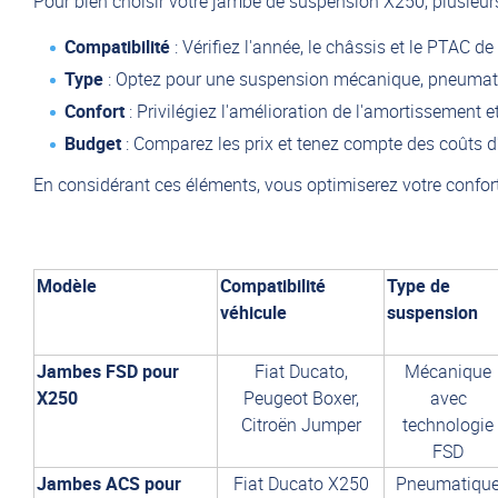
Pour bien choisir votre jambe de suspension X250, plusieurs 
Compatibilité
: Vérifiez l'année, le châssis et le PTAC de
Type
: Optez pour une suspension mécanique, pneumat
Confort
: Privilégiez l'amélioration de l'amortissement 
Budget
: Comparez les prix et tenez compte des coûts d'i
En considérant ces éléments, vous optimiserez votre confort
Modèle
Compatibilité
Type de
véhicule
suspension
Jambes FSD pour
Fiat Ducato,
Mécanique
X250
Peugeot Boxer,
avec
Citroën Jumper
technologie
FSD
Jambes ACS pour
Fiat Ducato X250
Pneumatiqu