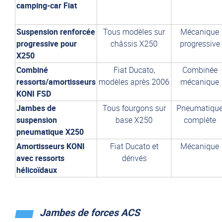
camping-car Fiat
Suspension renforcée
Tous modèles sur
Mécanique
progressive pour
châssis X250
progressive
X250
Combiné
Fiat Ducato,
Combinée
ressorts/amortisseurs
modèles après 2006
mécanique
KONI FSD
Jambes de
Tous fourgons sur
Pneumatiqu
suspension
base X250
complète
pneumatique X250
Amortisseurs KONI
Fiat Ducato et
Mécanique
avec ressorts
dérivés
hélicoïdaux
Jambes de forces ACS