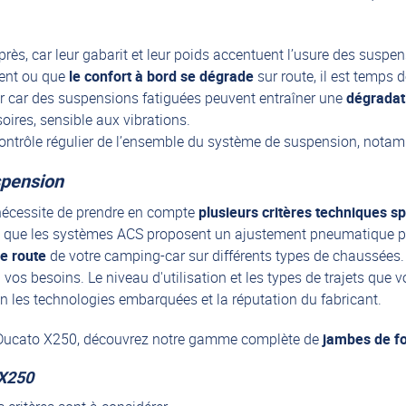
rès, car leur gabarit et leur poids accentuent l’usure des suspe
ment ou que
le confort à bord se dégrade
sur route, il est temps 
er car des suspensions fatiguées peuvent entraîner une
dégradat
ires, sensible aux vibrations.
 contrôle régulier de l’ensemble du système de suspension, not
spension
nécessite de prendre en compte
plusieurs critères techniques s
 que les systèmes ACS proposent un ajustement pneumatique pour
 de route
de votre camping-car sur différents types de chaussées.
vos besoins. Le niveau d'utilisation et les types de trajets que 
n les technologies embarquées et la réputation du fabricant.
at Ducato X250, découvrez notre gamme complète de
jambes de f
 X250