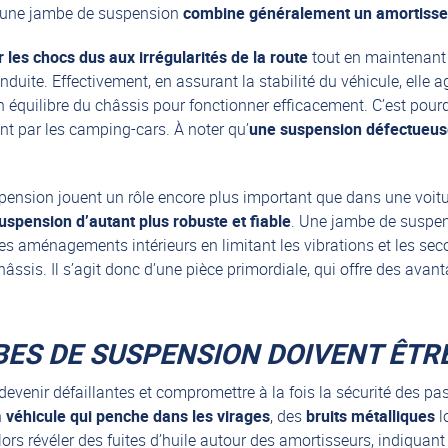
, une jambe de suspension
combine généralement un amortisseu
 les chocs dus aux irrégularités de la route
tout en maintenant l
conduite. Effectivement, en assurant la stabilité du véhicule, ell
n équilibre du châssis pour fonctionner efficacement. C’est pou
ant par les
camping-cars
. À noter qu’
une suspension défectueuse
ension jouent un rôle encore plus important que dans une voiture.
spension d’autant plus robuste et fiable
. Une jambe de suspen
les aménagements intérieurs en limitant les vibrations et les se
sis. Il s’agit donc d’une pièce primordiale, qui offre des avan
ES DE SUSPENSION DOIVENT ÊTR
venir défaillantes et compromettre à la fois la sécurité des pass
n
véhicule qui penche dans les virages
, des
bruits métalliques
l
lors révéler des fuites d’huile autour des amortisseurs, indiquan