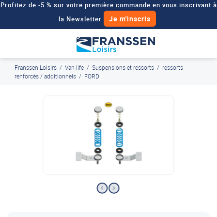
Profitez de -5 % sur votre première commande en vous inscrivant à
Je m'inscris
la Newsletter
Besoin d'un devis personnalisé pour votre véhicule de loisirs ?
Demander un devis
Franssen Loisirs
/
Van-life
/
Suspensions et ressorts
/
ressorts
J'en profite
Paiement en ligne sécurisé, en 4x par Paypal
renforcés / additionnels
/
FORD