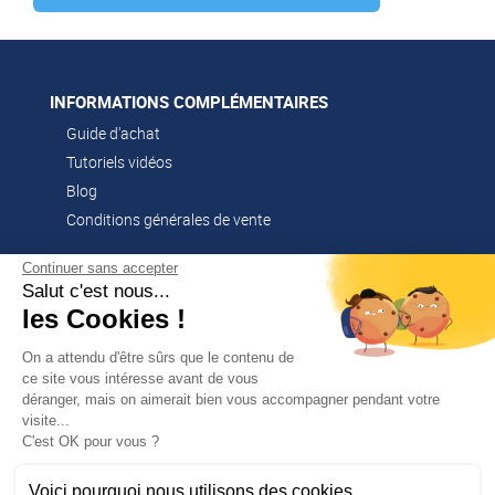
INFORMATIONS COMPLÉMENTAIRES
Guide d'achat
Tutoriels vidéos
Blog
Conditions générales de vente
Continuer sans accepter
Salut c'est nous...
CONTACT
les Cookies !
02 51 52 26 57
contacts@franssen-loisirs.fr
On a attendu d'être sûrs que le contenu de
ce site vous intéresse avant de vous
déranger, mais on aimerait bien vous accompagner pendant votre
visite...
✕
C'est OK pour vous ?
PROFITEZ DE -5 %
Sur votre première commande en
NOS MARQUES PARTENAIRES
vous abonnant à notre newsletter !
Voici pourquoi nous utilisons des cookies.