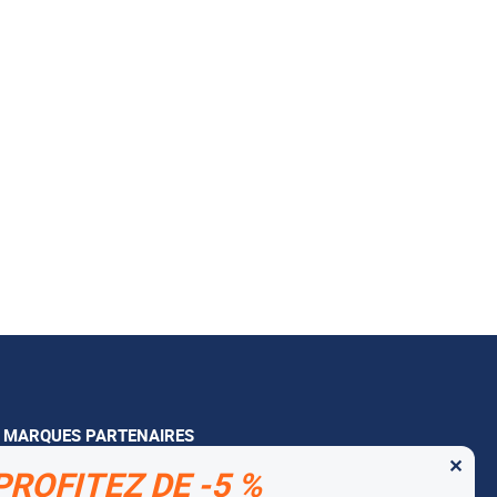
 MARQUES PARTENAIRES
✕
tago
PROFITEZ DE -5 %