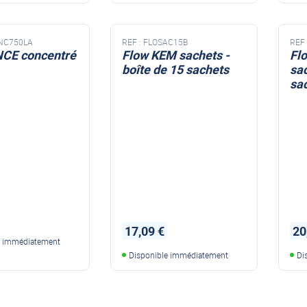
NC750LA
REF :
FLOSAC15B
REF 
NCE concentré
Flow KEM sachets -
Fl
boîte de 15 sachets
sac
sa
produit réservoir eaux
pro
noires
noi
17,09 €
20
e immédiatement
Disponible immédiatement
Di