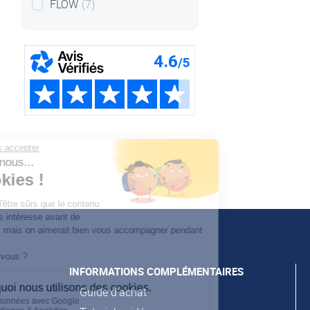
FLOW
(7)
Continuer sans accepter
Salut c'est nous...
les Cookies !
On a attendu d'être sûrs que le contenu
de ce site vous intéresse avant de
vous déranger, mais on aimerait bien vous accompagner pendant
votre visite...
C'est OK pour vous ?
INFORMATIONS COMPLÉMENTAIRES
Voici pourquoi nous utilisons des cookies.
Guide d'achat
Partage de données avec Google