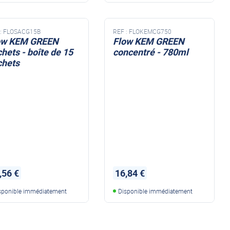
:
FLOSACG15B
REF :
FLOKEMCG750
ow KEM GREEN
Flow KEM GREEN
hets - boîte de 15
concentré - 780ml
chets
produit réservoir eaux
duit réservoir eaux
noires
res
,56 €
16,84 €
sponible immédiatement
Disponible immédiatement