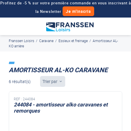
Profitez de -5 % sur votre première commande en vous inscrivant à
Je m'inscris
la Newsletter
Besoin d'un devis personnalisé pour votre véhicule de loisirs ?
Demander un devis
Franssen Loisirs
/
Caravane
/
Essieux et freinage
/
Amortisseur AL-
J'en profite
Paiement en ligne sécurisé, en 4x par Paypal
KO arrière
AMORTISSEUR AL-KO CARAVANE
6 résultat(s)
Trier par
REF :
244084
244084 - amortisseur alko caravanes et
remorques