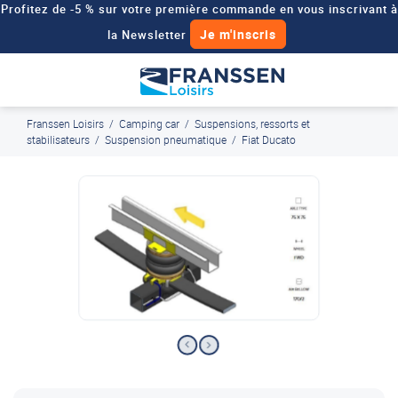
Profitez de -5 % sur votre première commande en vous inscrivant à
Je m'inscris
la Newsletter
Besoin d'un devis personnalisé pour votre véhicule de loisirs ?
Demander un devis
Franssen Loisirs
/
Camping car
/
Suspensions, ressorts et
J'en profite
Paiement en ligne sécurisé, en 4x par Paypal
stabilisateurs
/
Suspension pneumatique
/
Fiat Ducato