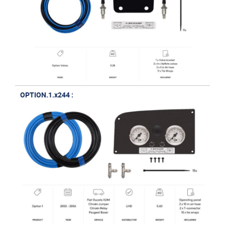
rectangulaire et 10 mètres de tuyaux Rilsan Bleu et Noir
OPTION.2.X244 : kit compresseur de base avec panneau
spécial tableau de bord et 10 mètres de tuyaux Rilsan Bleu et
Noir
OPTION.3 : kit compresseur double avec réserve d'air,
pressostat, 4 boutons de commande, deux manomètres, et 10
mètres de tuyaux Rilsan Bleu, Noir et Vert, panneau
rectangulaire Longueur : 18,5 cm Largeur 6,5 cm Profondeur à
l'arrière du panneau : 9,5 cm.
OPTION.1.x244 :
Le délai de livraison est compris entre 3 et 5 jours ouvrés