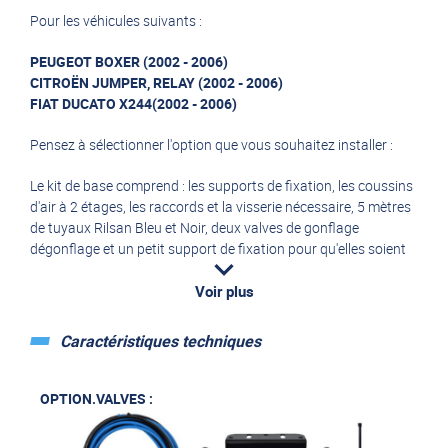
Pour les véhicules suivants :
PEUGEOT BOXER (2002 - 2006)
CITROËN JUMPER, RELAY (2002 - 2006)
FIAT DUCATO X244(2002 - 2006)
Pensez à sélectionner l'option que vous souhaitez installer :
Le kit de base comprend : les supports de fixation, les coussins
d'air à 2 étages, les raccords et la visserie nécessaire, 5 mètres
de tuyaux Rilsan Bleu et Noir, deux valves de gonflage
dégonflage et un petit support de fixation pour qu'elles soient
placées ensemble l'une à côté de l'autre à l'endroit de votre
choix : dans un coffre ou soute ou près du poste de conduite.
Voir plus
Le panneau de contrôle deux manomètres est disponible en
deux formats différents.
Caractéristiques techniques
OPTION.1 : Panneau rectangulaire et 10 mètres de tuyaux
Rilsan Bleu et Noir
OPTION.1.X244 : Panneau spécial tableau de bord et 10 mètres
OPTION.VALVES :
de tuyaux Rilsan Bleu et Noir
OPTION.2 : kit compresseur de base avec panneau