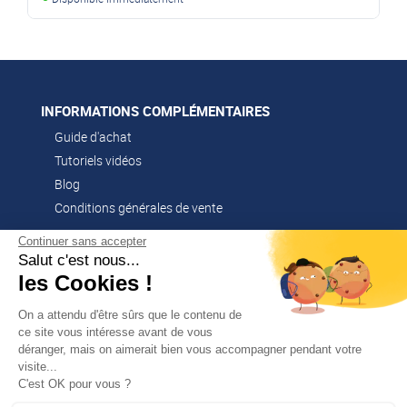
INFORMATIONS COMPLÉMENTAIRES
Guide d'achat
Tutoriels vidéos
Blog
Conditions générales de vente
Continuer sans accepter
Salut c'est nous...
CONTACT
les Cookies !
02 51 52 26 57
contacts@franssen-loisirs.fr
On a attendu d'être sûrs que le contenu de
ce site vous intéresse avant de vous
déranger, mais on aimerait bien vous accompagner pendant votre
visite...
✕
C'est OK pour vous ?
PROFITEZ DE -5 %
Sur votre première commande en