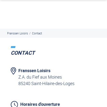
J'en profite
Paiement en ligne sécurisé, en 4x par Paypal
Franssen Loisirs
/
Contact
CONTACT
Franssen Loisirs
Z.A. du Fief aux Moines
85240 Saint-Hilaire-des-Loges
Horaires d'ouverture