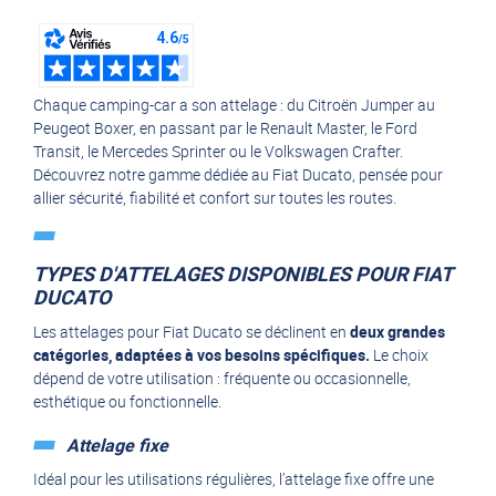
Marque :
al-ko
(1)
Chaque camping-car a son attelage : du
Citroën Jumper
au
smv
(7)
Peugeot Boxer
, en passant par le
Renault Master
, le
Ford
Transit
, le
Mercedes Sprinter
ou le Volkswagen Crafter.
Découvrez notre gamme dédiée au Fiat Ducato, pensée pour
allier sécurité, fiabilité et confort sur toutes les routes.
TYPES D'ATTELAGES DISPONIBLES POUR FIAT
DUCATO
Les attelages pour Fiat Ducato se déclinent en
deux grandes
catégories, adaptées à vos besoins spécifiques.
Le choix
dépend de votre utilisation : fréquente ou occasionnelle,
esthétique ou fonctionnelle.
Attelage fixe
Idéal pour les utilisations régulières, l’attelage fixe offre une