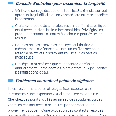
Conseils d'entretien pour maximiser la longévité
Vérifiez le serrage des boulons tous les 3 à 6 mois, surtout
après un trajet difficile ou en zone côtière où le sel accélère
la corrosion.
Graissez la boule de la rotule avec un lubrifiant spécifique
(sauf avec un stabilisateur incompatible). Privilégiez les
produits résistants à l’eau et à la chaleur pour éviter les
résidus.
Pour les rotules amovibles, nettoyez et lubrifiez le
mécanisme 1 à 2 fois/an. Utilisez un chiffon sec pour
retirer la saleté et un spray antirouille sur les parties
métalliques.
Protégez la prise électrique et inspectez les câbles
annuellement. Remplacez les joints défectueux pour éviter
les infiltrations d’eau.
Problèmes courants et points de vigilance
La corrosion menace les attelages fixes exposés aux
intempéries : une inspection visuelle régulière est cruciale.
Cherchez des points rouillés au niveau des soudures ou des
zones en contact avec la route. Les pannes électriques
proviennent souvent d’une oxydation des contacts, résolues
par un nettoyage au chiffon sec ou un spray désoxydant. Pour