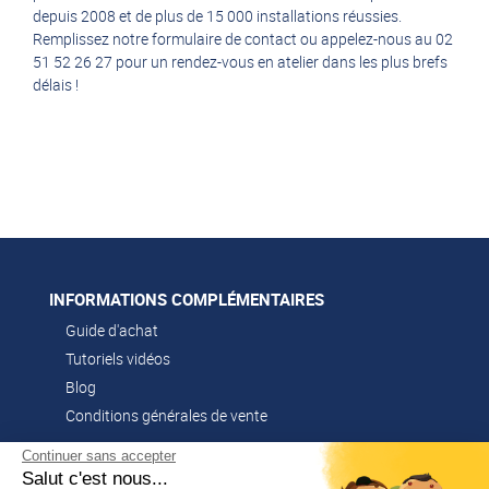
depuis 2008 et de plus de 15 000 installations réussies.
Remplissez notre
formulaire de contact
ou appelez-nous au 02
51 52 26 27 pour un rendez-vous en atelier dans les plus brefs
délais !
INFORMATIONS COMPLÉMENTAIRES
Guide d'achat
Tutoriels vidéos
Blog
Conditions générales de vente
Continuer sans accepter
Salut c'est nous...
CONTACT