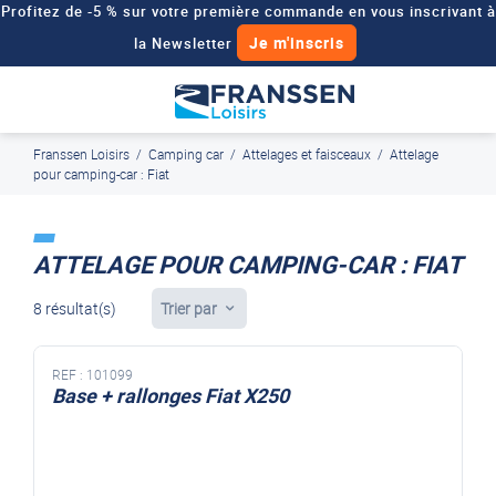
Profitez de -5 % sur votre première commande en vous inscrivant à
Je m'inscris
la Newsletter
Besoin d'un devis personnalisé pour votre véhicule de loisirs ?
Demander un devis
Franssen Loisirs
/
Camping car
/
Attelages et faisceaux
/
Attelage
J'en profite
Paiement en ligne sécurisé, en 4x par Paypal
pour camping-car : Fiat
ATTELAGE POUR CAMPING-CAR : FIAT
8 résultat(s)
Trier par
REF :
101099
Base + rallonges Fiat X250