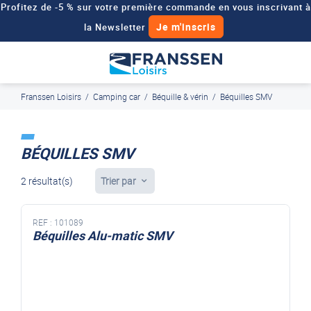
Profitez de -5 % sur votre première commande en vous inscrivant à
Je m'inscris
la Newsletter
Besoin d'un devis personnalisé pour votre véhicule de loisirs ?
Demander un devis
Franssen Loisirs
/
Camping car
/
Béquille & vérin
/
Béquilles SMV
J'en profite
Paiement en ligne sécurisé, en 4x par Paypal
BÉQUILLES SMV
2 résultat(s)
Trier par
REF :
101089
Béquilles Alu-matic SMV