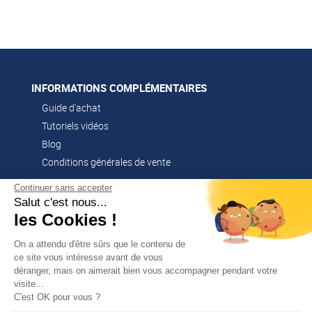
INFORMATIONS COMPLÉMENTAIRES
Guide d'achat
Tutoriels vidéos
Blog
Conditions générales de vente
Continuer sans accepter
Salut c'est nous...
CONTACT
les Cookies !
02 51 52 26 57
contacts@franssen-loisirs.fr
On a attendu d'être sûrs que le contenu de
ce site vous intéresse avant de vous
déranger, mais on aimerait bien vous accompagner pendant votre
visite...
✕
C'est OK pour vous ?
PROFITEZ DE -5 %