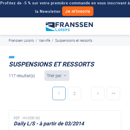
Profitez de -5 % sur votre première commande en vous inscrivant à
Je m'inscris
la Newsletter
Besoin d'un devis personnalisé pour votre véhicule de loisirs ?
Demander un devis
Franssen Loisirs
/
Van-life
/
Suspensions et ressorts
J'en profite
Paiement en ligne sécurisé, en 4x par Paypal
SUSPENSIONS ET RESSORTS
117 résultat(s)
Trier par
1
2
>
>>
REF :
HV-058160
Daily L/S - à partir de 03/2014