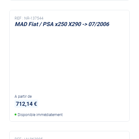
REF :
NR-137544
MAD Fiat / PSA x250 X290 -> 07/2006
A partir de
712,14 €
Disponible immédiatement
REF :
HV-063905