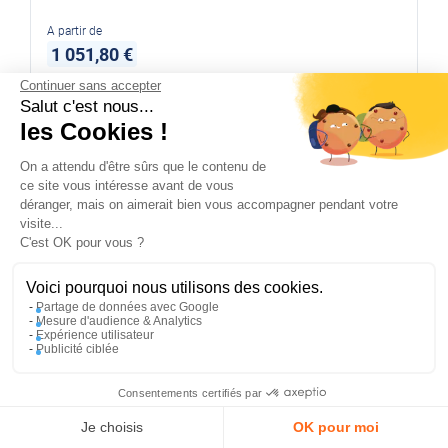
A partir de
1 051,80 €
Continuer sans accepter
Disponible immédiatement
Salut c'est nous...
les Cookies !
On a attendu d'être sûrs que le contenu de
REF :
HV-138120
RESSORTS ARRIERES -
ce site vous intéresse avant de vous
JUMPER/DUCATO/BOXER - 1 lame de
déranger, mais on aimerait bien vous accompagner pendant votre
visite...
ressort - de 03/1994 à 06/2006
✕
C'est OK pour vous ?
PROFITEZ DE -5 %
Sur votre première commande en
vous abonnant à notre newsletter !
Voici pourquoi nous utilisons des cookies.
Partage de données avec Google
Mesure d'audience & Analytics
Expérience utilisateur
Publicité ciblée
En m’inscrivant, j’accepte la politique de confidentialité
Consentements certifiés par
J'en profite
Compte
Panier
Menu
Je choisis
OK pour moi
497,46 €