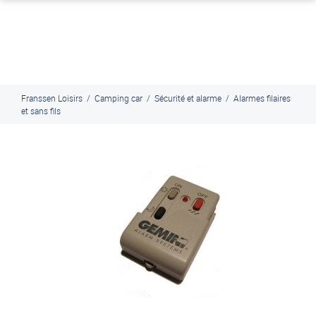
J'en profite
Paiement en ligne sécurisé, en 4x par Paypal
Franssen Loisirs
/
Camping car
/
Sécurité et alarme
/
Alarmes filaires
et sans fils