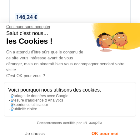
146,24 €
Continuer sans accepter
Disponible immédiatement
Salut c'est nous...
les Cookies !
On a attendu d'être sûrs que le contenu de
REF :
1730742
Kit Roulements Cartouche 1730742
ce site vous intéresse avant de vous
déranger, mais on aimerait bien vous accompagner pendant votre
visite...
✕
C'est OK pour vous ?
PROFITEZ DE -5 %
Sur votre première commande en
vous abonnant à notre newsletter !
Voici pourquoi nous utilisons des cookies.
Partage de données avec Google
Mesure d'audience & Analytics
Expérience utilisateur
Publicité ciblée
En m’inscrivant, j’accepte la politique de confidentialité
Consentements certifiés par
J'en profite
Compte
Panier
Menu
Je choisis
OK pour moi
45,97 €