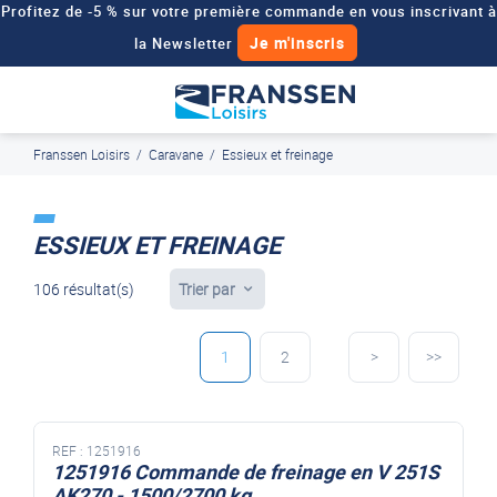
Profitez de -5 % sur votre première commande en vous inscrivant à
Je m'inscris
la Newsletter
Besoin d'un devis personnalisé pour votre véhicule de loisirs ?
Demander un devis
Franssen Loisirs
/
Caravane
/
Essieux et freinage
J'en profite
Paiement en ligne sécurisé, en 4x par Paypal
ESSIEUX ET FREINAGE
106 résultat(s)
Trier par
1
2
>
>>
REF :
1251916
1251916 Commande de freinage en V 251S
AK270 - 1500/2700 kg