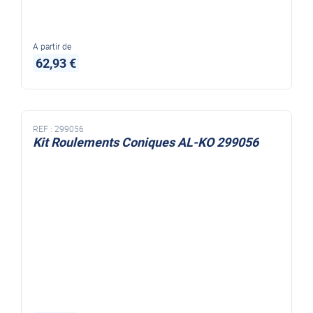
A partir de
62,93 €
REF :
299056
Kit Roulements Coniques AL-KO 299056