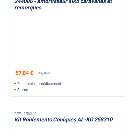
244086 - amortisseur alko caravanes et
remorques
57,84 €
72,30 €
Disponible immédiatement
Promo
REF :
258310
Kit Roulements Coniques AL-KO 258310