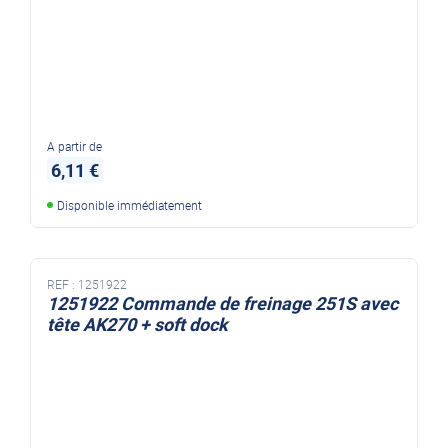
A partir de
6,11 €
Disponible immédiatement
REF :
1251922
1251922 Commande de freinage 251S avec
tête AK270 + soft dock