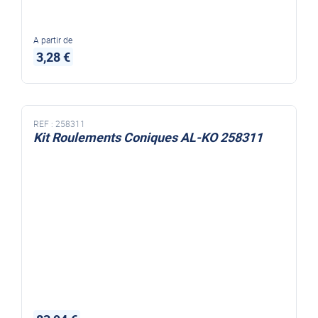
A partir de
3,28 €
REF :
258311
Kit Roulements Coniques AL-KO 258311