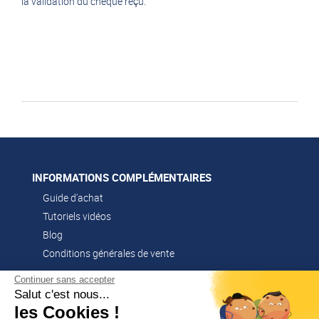
la validation du chèque reçu.
INFORMATIONS COMPLÉMENTAIRES
Guide d'achat
Tutoriels vidéos
Blog
Conditions générales de vente
Continuer sans accepter
Salut c'est nous...
CONTACT
les Cookies !