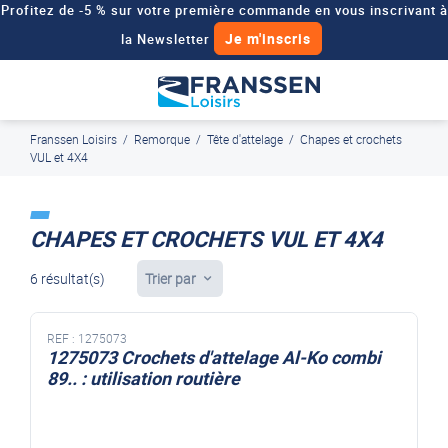
Profitez de -5 % sur votre première commande en vous inscrivant à
Je m'inscris
la Newsletter
Besoin d'un devis personnalisé pour votre véhicule de loisirs ?
Demander un devis
Franssen Loisirs
/
Remorque
/
Tête d'attelage
/
Chapes et crochets
J'en profite
Paiement en ligne sécurisé, en 4x par Paypal
VUL et 4X4
CHAPES ET CROCHETS VUL ET 4X4
6 résultat(s)
Trier par
REF :
1275073
1275073 Crochets d'attelage Al-Ko combi
89.. : utilisation routière