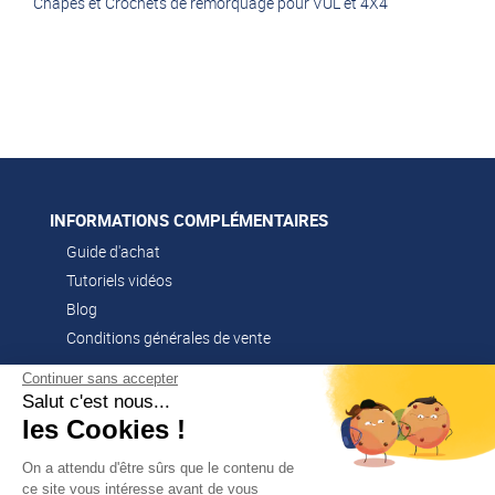
Chapes et Crochets de remorquage pour VUL et 4X4
INFORMATIONS COMPLÉMENTAIRES
Guide d'achat
Tutoriels vidéos
Blog
Conditions générales de vente
Continuer sans accepter
Salut c'est nous...
CONTACT
les Cookies !
02 51 52 26 57
contacts@franssen-loisirs.fr
On a attendu d'être sûrs que le contenu de
ce site vous intéresse avant de vous