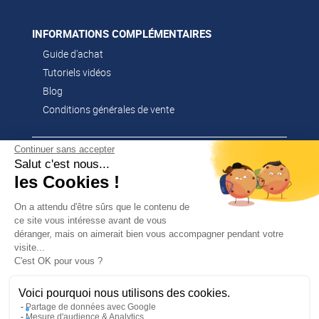
INFORMATIONS COMPLÉMENTAIRES
Guide d'achat
Tutoriels vidéos
Blog
Conditions générales de vente
Continuer sans accepter
CONTACT
Salut c'est nous...
02 51 52 26 57
les Cookies !
contacts@franssen-loisirs.fr
On a attendu d'être sûrs que le contenu de
ce site vous intéresse avant de vous
déranger, mais on aimerait bien vous accompagner pendant votre
visite...
✕
C'est OK pour vous ?
PROFITEZ DE -5 %
NOS MARQUES PARTENAIRES
Sur votre première commande en
vous abonnant à notre newsletter !
Voici pourquoi nous utilisons des cookies.
Altago
Partage de données avec Google
Multi-Mover
Mesure d'audience & Analytics