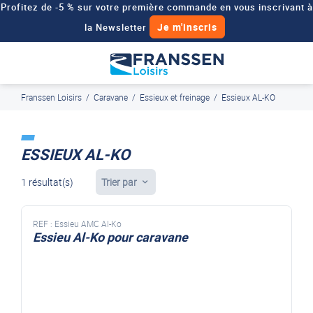
Profitez de -5 % sur votre première commande en vous inscrivant à
Je m'inscris
la Newsletter
Besoin d'un devis personnalisé pour votre véhicule de loisirs ?
Demander un devis
Franssen Loisirs
/
Caravane
/
Essieux et freinage
/
Essieux AL-KO
J'en profite
Paiement en ligne sécurisé, en 4x par Paypal
ESSIEUX AL-KO
1 résultat(s)
Trier par
REF :
Essieu AMC Al-Ko
Essieu Al-Ko pour caravane