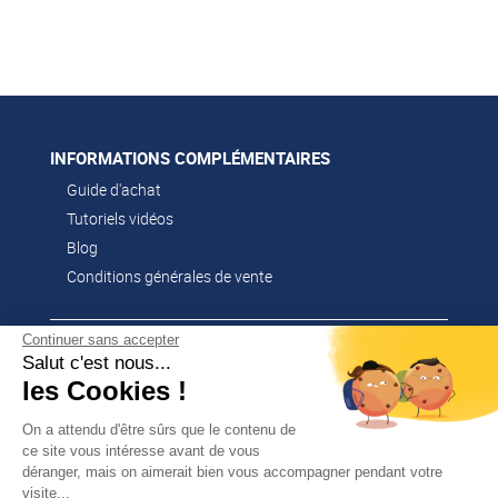
INFORMATIONS COMPLÉMENTAIRES
Guide d'achat
Tutoriels vidéos
Blog
Conditions générales de vente
Continuer sans accepter
CONTACT
Salut c'est nous...
02 51 52 26 57
les Cookies !
contacts@franssen-loisirs.fr
On a attendu d'être sûrs que le contenu de
ce site vous intéresse avant de vous
déranger, mais on aimerait bien vous accompagner pendant votre
visite...