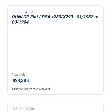
REF :
L.D84.C.M
DUNLOP Fiat / PSA x280/X290 - 01/1982 ->
03/1994
A partir de
924,38 €
Disponible immédiatement
REF :
NR-137066