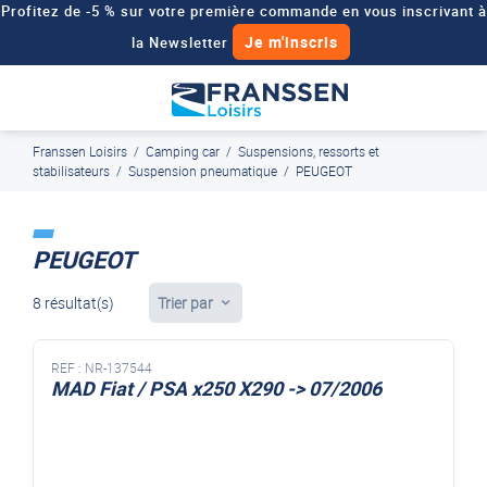
Profitez de -5 % sur votre première commande en vous inscrivant à
Je m'inscris
la Newsletter
Besoin d'un devis personnalisé pour votre véhicule de loisirs ?
Demander un devis
Franssen Loisirs
/
Camping car
/
Suspensions, ressorts et
J'en profite
Paiement en ligne sécurisé, en 4x par Paypal
stabilisateurs
/
Suspension pneumatique
/
PEUGEOT
PEUGEOT
8 résultat(s)
Trier par
REF :
NR-137544
MAD Fiat / PSA x250 X290 -> 07/2006