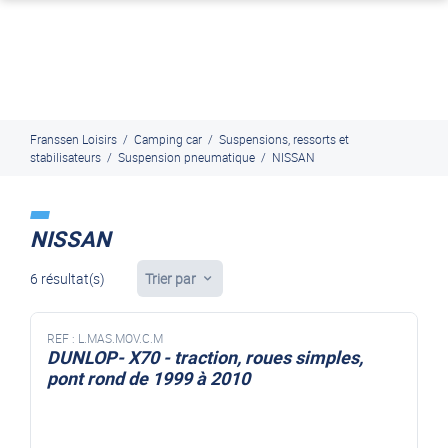
J'en profite
Paiement en ligne sécurisé, en 4x par Paypal
Franssen Loisirs
/
Camping car
/
Suspensions, ressorts et
stabilisateurs
/
Suspension pneumatique
/
NISSAN
NISSAN
6 résultat(s)
Trier par
REF :
L.MAS.MOV.C.M
DUNLOP- X70 - traction, roues simples,
pont rond de 1999 à 2010