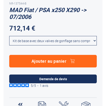
NR-137544-B
MAD Fiat / PSA x250 X290 ->
07/2006
712,14 €
Ajouter au panier
Demande de devis
5
/
5
-
1
avis