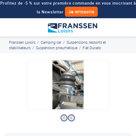
Profitez de -5 % sur votre première commande en vous inscrivant à
Je m'inscris
la Newsletter
Besoin d'un devis personnalisé pour votre véhicule de loisirs ?
Demander un devis
Franssen Loisirs
/
Camping car
/
Suspensions, ressorts et
J'en profite
Paiement en ligne sécurisé, en 4x par Paypal
stabilisateurs
/
Suspension pneumatique
/
Fiat Ducato