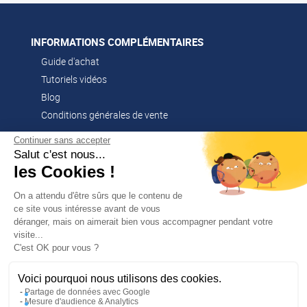
INFORMATIONS COMPLÉMENTAIRES
Guide d'achat
Tutoriels vidéos
Blog
Conditions générales de vente
Continuer sans accepter
Salut c'est nous...
CONTACT
les Cookies !
02 51 52 26 57
contacts@franssen-loisirs.fr
On a attendu d'être sûrs que le contenu de
ce site vous intéresse avant de vous
déranger, mais on aimerait bien vous accompagner pendant votre
visite...
✕
C'est OK pour vous ?
PROFITEZ DE -5 %
Sur votre première commande en
NOS MARQUES PARTENAIRES
vous abonnant à notre newsletter !
Voici pourquoi nous utilisons des cookies.
Altago
Partage de données avec Google
Mesure d'audience & Analytics