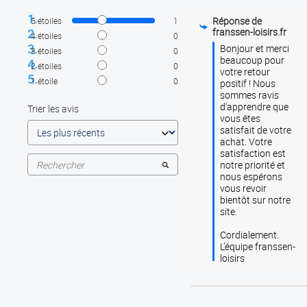
Réponse de
5
étoiles
1
franssen-loisirs.fr
4
étoiles
0
Bonjour et merci 
3
étoiles
0
beaucoup pour 
2
étoiles
0
votre retour 
1
étoile
0
positif ! Nous 
sommes ravis 
d'apprendre que 
Trier les avis
vous êtes 
satisfait de votre 
achat. Votre 
satisfaction est 
notre priorité et 
nous espérons 
vous revoir 
bientôt sur notre 
site. 

Cordialement.

L’équipe franssen-
loisirs