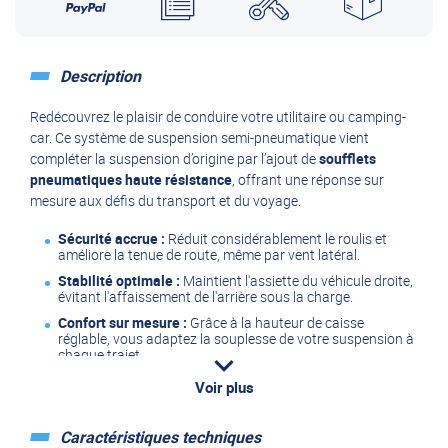
Description
Redécouvrez le plaisir de conduire votre utilitaire ou camping-
car. Ce système de suspension semi-pneumatique vient
compléter la suspension d’origine par l’ajout de
soufflets
pneumatiques haute résistance
, offrant une réponse sur
mesure aux défis du transport et du voyage.
Sécurité accrue :
Réduit considérablement le roulis et
améliore la tenue de route, même par vent latéral.
Stabilité optimale :
Maintient l'assiette du véhicule droite,
évitant l'affaissement de l'arrière sous la charge.
Confort sur mesure :
Grâce à la hauteur de caisse
réglable, vous adaptez la souplesse de votre suspension à
chaque trajet.
Polyvalence :
Idéal pour passer les dos-d’âne, les rampes
Voir plus
de ferry ou rouler sur des terrains inégaux sans frotter le
châssis.
Caractéristiques techniques
Ce kit est la solution indispensable pour les propriétaires de