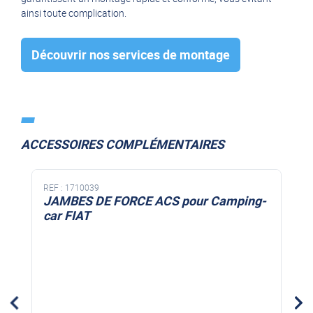
exactement à l'emplacement des butées de suspension
ainsi toute complication.
d'origine.
Partie basse :
Des brides spécifiques viennent entourer
l'essieu sans aucune modification mécanique lourde. Cela
Découvrir nos services de montage
permet une installation propre, rapide et sans risque de
corrosion pour votre châssis.
ACCESSOIRES COMPLÉMENTAIRES
REF :
1710039
JAMBES DE FORCE ACS pour Camping-
car FIAT