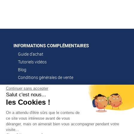
INFORMATIONS COMPLÉMENTAIRES
Guide d'achat
Tutoriels vidéos
Blog
Conditions générales de vente
Continuer sans accepter
Salut c'est nous...
CONTACT
les Cookies !
02 51 52 26 57
contacts@franssen-loisirs.fr
On a attendu d'être sûrs que le contenu de
ce site vous intéresse avant de vous
déranger, mais on aimerait bien vous accompagner pendant votre
visite...