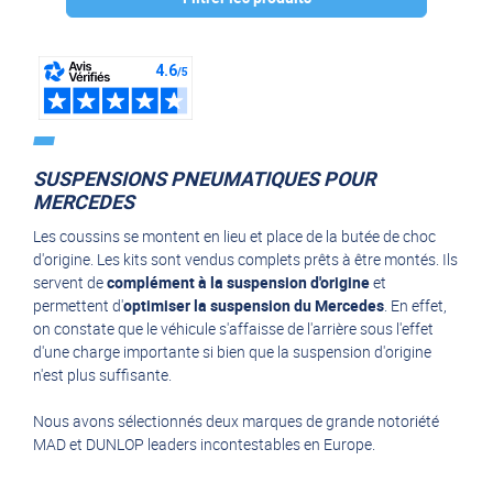
Marque :
DUNLOP
(2)
MAD
(4)
SUSPENSIONS PNEUMATIQUES POUR
MAD suspension à air
(1)
MERCEDES
dunlop systems
(6)
Les coussins se montent en lieu et place de la butée de choc
d'origine. Les kits sont vendus complets prêts à être montés. Ils
servent de
complément à la suspension d'origine
et
permettent d'
optimiser la suspension du Mercedes
. En effet,
on constate que le véhicule s'affaisse de l'arrière sous l'effet
d'une charge importante si bien que la suspension d'origine
n'est plus suffisante.
Nous avons sélectionnés deux marques de grande notoriété
MAD et DUNLOP leaders incontestables en Europe.