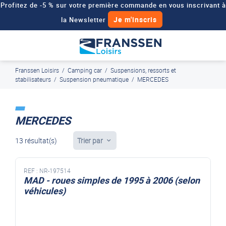
Profitez de -5 % sur votre première commande en vous inscrivant à
Je m'inscris
la Newsletter
Besoin d'un devis personnalisé pour votre véhicule de loisirs ?
Demander un devis
Franssen Loisirs
/
Camping car
/
Suspensions, ressorts et
J'en profite
Paiement en ligne sécurisé, en 4x par Paypal
stabilisateurs
/
Suspension pneumatique
/
MERCEDES
MERCEDES
13 résultat(s)
Trier par
REF :
NR-197514
MAD - roues simples de 1995 à 2006 (selon
véhicules)