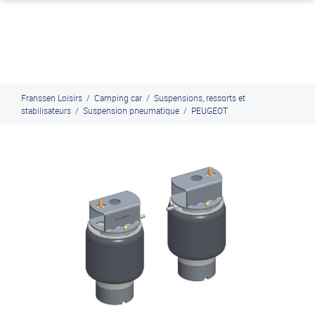
J'en profite
Paiement en ligne sécurisé, en 4x par Paypal
Franssen Loisirs
/
Camping car
/
Suspensions, ressorts et
stabilisateurs
/
Suspension pneumatique
/
PEUGEOT