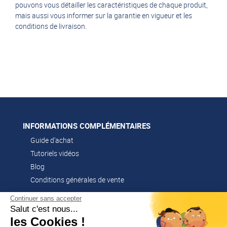
pouvons vous détailler les caractéristiques de chaque produit,
mais aussi vous informer sur la garantie en vigueur et les
conditions de livraison.
INFORMATIONS COMPLÉMENTAIRES
Guide d'achat
Tutoriels vidéos
Blog
Conditions générales de vente
Continuer sans accepter
Salut c'est nous...
CONTACT
les Cookies !