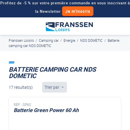
Profitez de -5 % sur votre première commande en vous inscrivant à
Je m'inscris
la Newsletter
Besoin d'un devis personnalisé pour votre véhicule de loisirs ?
Demander un devis
Franssen Loisirs
/
Camping car
/
Energie
/
NDS DOMETIC
/
Batterie
J'en profite
Paiement en ligne sécurisé, en 4x par Paypal
camping car NDS DOMETIC
BATTERIE CAMPING CAR NDS
DOMETIC
17 résultat(s)
Trier par
REF :
GP60
Batterie Green Power 60 Ah