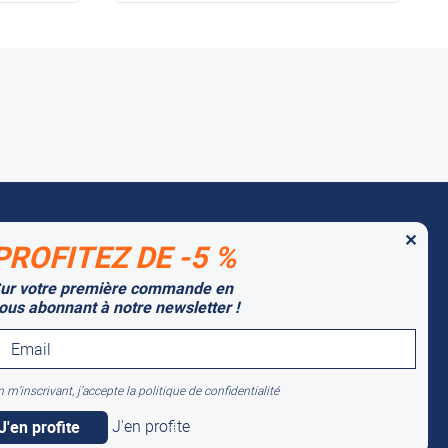
✕
PROFITEZ DE -5 %
 MARQUES PARTENAIRES
ur votre première commande en
tago
ous abonnant à notre newsletter !
lti-Mover
 m’inscrivant, j’accepte la politique de confidentialité
J'en profite