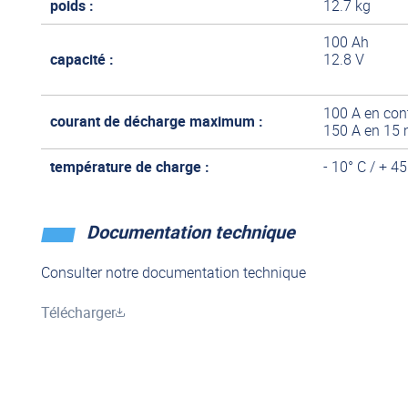
poids :
12.7 kg
100 Ah
CHARGE RAPIDE
capacité :
12.8 V
100 A en con
courant de décharge maximum :
La batterie TEMPRA accepte des recharges ultra-rapides, ju
150 A en 15 
pendant 30 minutes pour assurer une autonomie d’une jo
température de charge :
- 10° C / + 45
Documentation technique
ZÉRO MAINTENANCE
Consulter notre documentation technique
Télécharger
La chimie et l’électronique interne se combinent pour rend