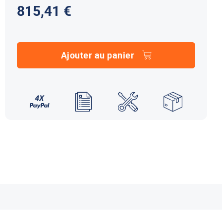
815,41 €
NDS DOMETIC
Autres accessoires
EcoFlow
le effet
terie externe / chargeur
Créer un compte
KO (HY4)
-Ko
Ajouter au panier
tres accessoires
REMORQUE YO
accessoires remorque YO
Éléments de confort