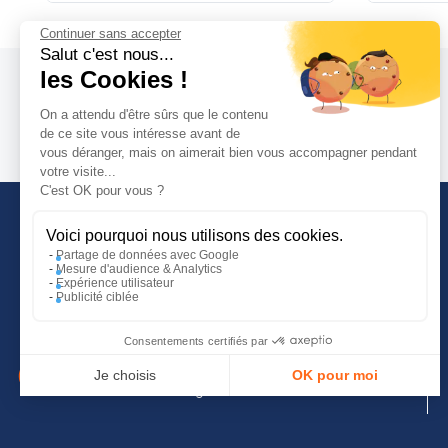
Continuer sans accepter
Salut c'est nous...
les Cookies !
RÉSISTANT AUX CHARGES LOURDES
AVIS PRODUIT
On a attendu d'être sûrs que le contenu
de ce site vous intéresse avant de
vous déranger, mais on aimerait bien vous accompagner pendant
votre visite...
C'est OK pour vous ?
Jusqu’à 4 heures avec la climatisation en marche et jusq
au lithium classique.
Voici pourquoi nous utilisons des cookies.
Partage de données avec Google
La batterie TEMPRA résiste, sans dommage, aux fortes dem
Mesure d'audience & Analytics
INFORMATIONS COMPLÉMENTAIRES
Expérience utilisateur
machines à café, les sèche-cheveux et l’utilisation de con
Publicité ciblée
Guide d'achat
Tutoriels vidéos
Consentements certifiés par
Blog
Je choisis
OK pour moi
Conditions générales de vente
Plateforme de Gestion du Consentement : Personnalisez vo
Axeptio
SÛR ET FIABLE
consent