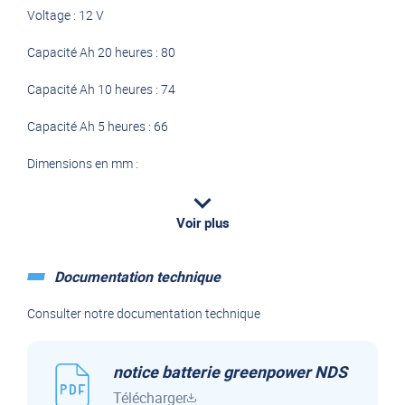
Voltage : 12 V
Capacité Ah 20 heures : 80
Capacité Ah 10 heures : 74
Capacité Ah 5 heures : 66
Dimensions en mm :
- Longueur : 258 mm
Voir plus
- Largeur : 166 mm
- Hauteur : 215 mm
Documentation technique
La recherche continue des techniciens de NDS, a conduit en
Consulter notre documentation technique
2000 à la naissance du greenpower, une technologie de
batterie AGM (Absorbed Glass Mat) avec vannes de
recombinaison des gaz (VRLA) spécifique pour l’utilisation des
notice batterie greenpower NDS
services dans les véhicules de loisirs. Greenpower est la
Télécharger