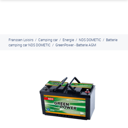
J'en profite
Paiement en ligne sécurisé, en 4x par Paypal
Franssen Loisirs
/
Camping car
/
Energie
/
NDS DOMETIC
/
Batterie
camping car NDS DOMETIC
/
GreenPower - Batterie AGM