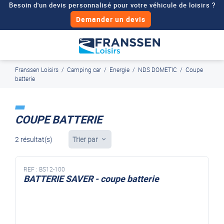
Besoin d'un devis personnalisé pour votre véhicule de loisirs ?
Demander un devis
J'en profite
Paiement en ligne sécurisé, en 4x par Paypal
Franssen Loisirs
/
Camping car
/
Energie
/
NDS DOMETIC
/
Coupe
batterie
COUPE BATTERIE
2 résultat(s)
Trier par
REF :
BS12-100
BATTERIE SAVER - coupe batterie