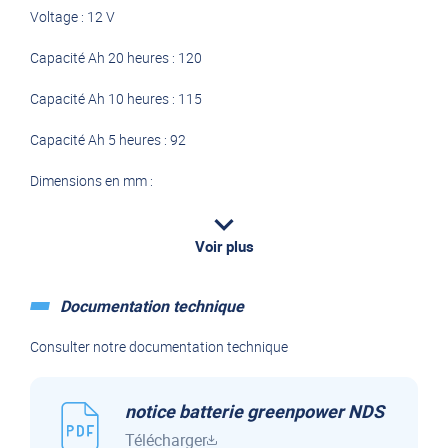
Voltage : 12 V
Capacité Ah 20 heures : 120
Capacité Ah 10 heures : 115
Capacité Ah 5 heures : 92
Dimensions en mm :
- Longueur : 330 mm
Voir plus
- Largeur : 171 mm
- Hauteur : 220 mm
Documentation technique
La recherche continue des techniciens de NDS, a conduit en
Consulter notre documentation technique
2000 à la naissance du greenpower, une technologie de
batterie AGM (Absorbed Glass Mat) avec vannes de
recombinaison des gaz (VRLA) spécifique pour l’utilisation des
notice batterie greenpower NDS
services dans les véhicules de loisirs. Greenpower est la
Télécharger