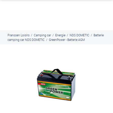
J'en profite
Paiement en ligne sécurisé, en 4x par Paypal
Franssen Loisirs
/
Camping car
/
Energie
/
NDS DOMETIC
/
Batterie
camping car NDS DOMETIC
/
GreenPower - Batterie AGM