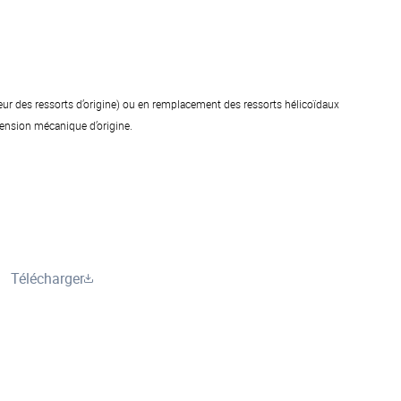
eur des ressorts d’origine) ou en remplacement des ressorts hélicoïdaux
spension mécanique d’origine.
Télécharger