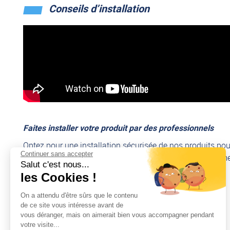
Conseils d’installation
Faites installer votre produit par des professionnels
Optez pour une installation sécurisée de nos produits pou
Continuer sans accepter
experts vous garantissent un montage rapide et conforme,
Salut c'est nous...
les Cookies !
Découvrir nos services de montage
On a attendu d'être sûrs que le contenu
de ce site vous intéresse avant de
vous déranger, mais on aimerait bien vous accompagner pendant
votre visite...