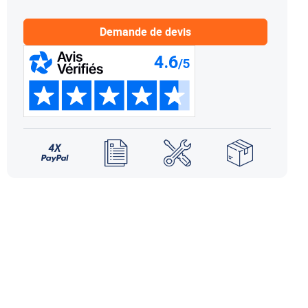
NDS DOMETIC
Autres accessoires
EcoFlow
Demande de devis
le effet
terie externe / chargeur
Créer un compte
KO (HY4)
-Ko
tres accessoires
REMORQUE YO
accessoires remorque YO
Éléments de confort