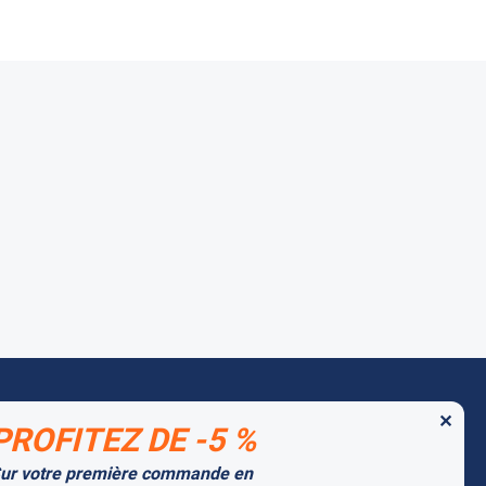
✕
PROFITEZ DE -5 %
 MARQUES PARTENAIRES
ur votre première commande en