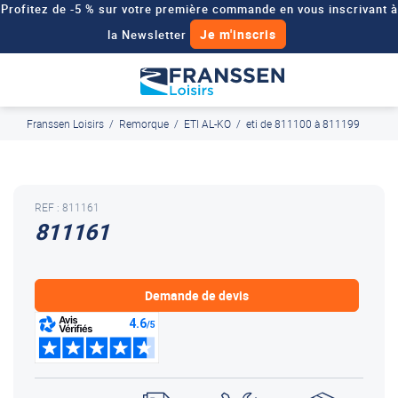
Profitez de -5 % sur votre première commande en vous inscrivant à
Je m'inscris
la Newsletter
Besoin d'un devis personnalisé pour votre véhicule de loisirs ?
Demander un devis
Franssen Loisirs
/
Remorque
/
ETI AL-KO
/
eti de 811100 à 811199
J'en profite
Paiement en ligne sécurisé, en 4x par Paypal
REF : 811161
811161
Demande de devis