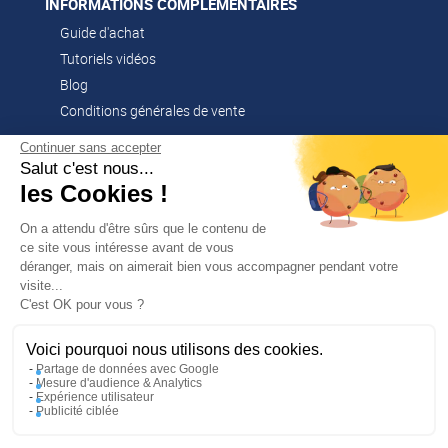
INFORMATIONS COMPLÉMENTAIRES
Guide d'achat
Tutoriels vidéos
Blog
Conditions générales de vente
Continuer sans accepter
Salut c'est nous...
CONTACT
les Cookies !
02 51 52 26 57
contacts@franssen-loisirs.fr
On a attendu d'être sûrs que le contenu de
ce site vous intéresse avant de vous
déranger, mais on aimerait bien vous accompagner pendant votre
visite...
✕
C'est OK pour vous ?
PROFITEZ DE -5 %
Sur votre première commande en
NOS MARQUES PARTENAIRES
vous abonnant à notre newsletter !
Voici pourquoi nous utilisons des cookies.
Altago
Partage de données avec Google
Mesure d'audience & Analytics
Multi-Mover
Expérience utilisateur
Publicité ciblée
En m’inscrivant, j’accepte la politique de confidentialité