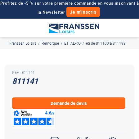
Profitez de -5 % sur votre première commande en vous inscrivant à
Je m'inscris
la Newsletter
Besoin d'un devis personnalisé pour votre véhicule de loisirs ?
Demander un devis
Franssen Loisirs
/
Remorque
/
ETI AL-KO
/
eti de 811100 à 811199
J'en profite
Paiement en ligne sécurisé, en 4x par Paypal
REF : 811141
811141
Demande de devis