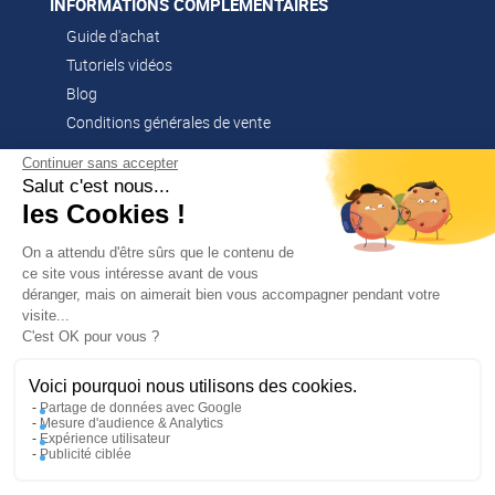
INFORMATIONS COMPLÉMENTAIRES
Guide d'achat
Tutoriels vidéos
Blog
Conditions générales de vente
Continuer sans accepter
Salut c'est nous...
CONTACT
les Cookies !
02 51 52 26 57
contacts@franssen-loisirs.fr
On a attendu d'être sûrs que le contenu de
ce site vous intéresse avant de vous
déranger, mais on aimerait bien vous accompagner pendant votre
visite...
✕
C'est OK pour vous ?
PROFITEZ DE -5 %
Sur votre première commande en
NOS MARQUES PARTENAIRES
vous abonnant à notre newsletter !
Voici pourquoi nous utilisons des cookies.
Altago
Partage de données avec Google
Mesure d'audience & Analytics
Multi-Mover
Expérience utilisateur
Publicité ciblée
En m’inscrivant, j’accepte la politique de confidentialité