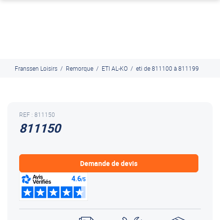
J'en profite
Paiement en ligne sécurisé, en 4x par Paypal
Franssen Loisirs
/
Remorque
/
ETI AL-KO
/
eti de 811100 à 811199
REF : 811150
811150
Demande de devis