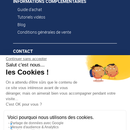
INFORMATIONS COMPLÉMENTAIRES
Guide d'achat
Tutoriels vidéos
Blog
Conditions générales de vente
CONTACT
Continuer sans accepter
02 51 52 26 57
Salut c'est nous...
contacts@franssen-loisirs.fr
les Cookies !
On a attendu d'être sûrs que le contenu de
ce site vous intéresse avant de vous
déranger, mais on aimerait bien vous accompagner pendant votre
NOS MARQUES PARTENAIRES
visite...
✕
C'est OK pour vous ?
PROFITEZ DE -5 %
Altago
Sur votre première commande en
Multi-Mover
vous abonnant à notre newsletter !
Voici pourquoi nous utilisons des cookies.
Partage de données avec Google
Mesure d'audience & Analytics