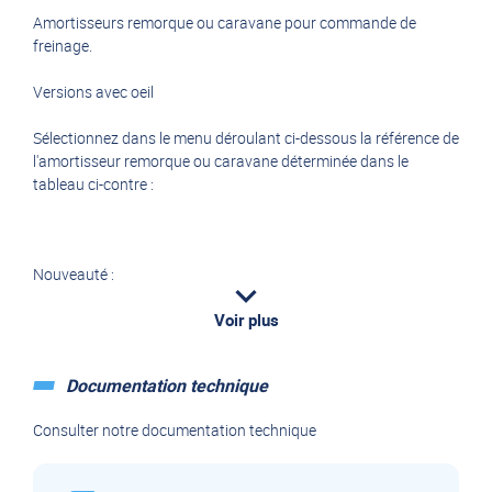
Amortisseurs remorque ou caravane pour commande de
freinage.
Versions avec oeil
Sélectionnez dans le menu déroulant ci-dessous la référence de
l'amortisseur remorque ou caravane déterminée dans le
tableau ci-contre :
Nouveauté :
Lien vers les amortisseurs de commande de freinage en
Voir plus
disponibilité immédiate :
http://www.franssen-
remorques.fr/pieces-
Documentation technique
detachees/remorques/amortisseurs/amortisseurs-pour-
commandes-de-freinage/
Consulter notre documentation technique