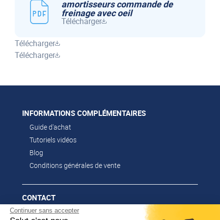
amortisseurs commande de
freinage avec oeil
Télécharger
Télécharger
Télécharger
INFORMATIONS COMPLÉMENTAIRES
Guide d'achat
Tutoriels vidéos
Blog
Conditions générales de vente
CONTACT
Continuer sans accepter
02 51 52 26 57