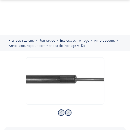
J'en profite
Paiement en ligne sécurisé, en 4x par Paypal
Franssen Loisirs
/
Remorque
/
Essieux et freinage
/
Amortisseurs
/
Amortisseurs pour commandes de freinage Al-Ko