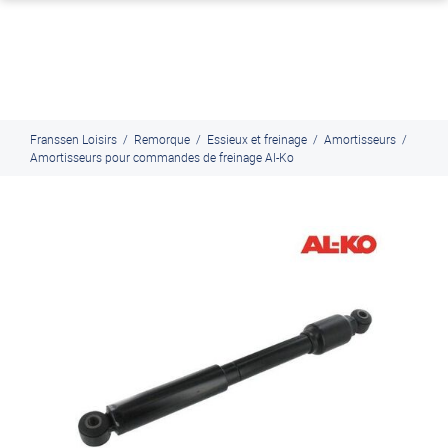
J'en profite
Paiement en ligne sécurisé, en 4x par Paypal
Franssen Loisirs
/
Remorque
/
Essieux et freinage
/
Amortisseurs
/
Amortisseurs pour commandes de freinage Al-Ko