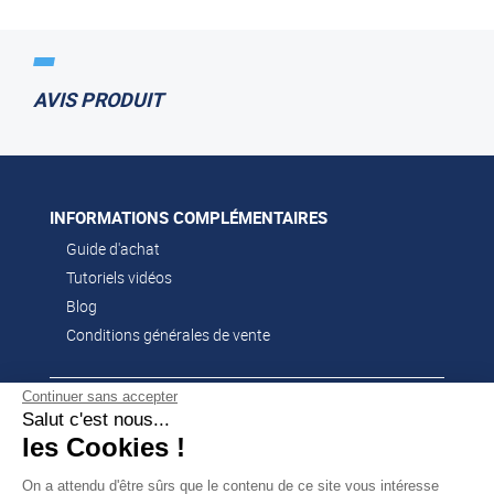
AVIS PRODUIT
INFORMATIONS COMPLÉMENTAIRES
Guide d'achat
Tutoriels vidéos
Blog
Conditions générales de vente
Continuer sans accepter
CONTACT
Salut c'est nous...
02 51 52 26 57
les Cookies !
contacts@franssen-loisirs.fr
On a attendu d'être sûrs que le contenu de ce site vous intéresse