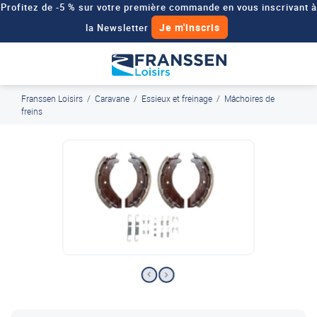
Profitez de -5 % sur votre première commande en vous inscrivant à
Je m'inscris
la Newsletter
Besoin d'un devis personnalisé pour votre véhicule de loisirs ?
Demander un devis
Franssen Loisirs
/
Caravane
/
Essieux et freinage
/
Mâchoires de
J'en profite
Paiement en ligne sécurisé, en 4x par Paypal
freins