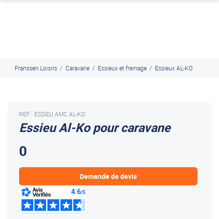
J'en profite
Paiement en ligne sécurisé, en 4x par Paypal
Franssen Loisirs
/
Caravane
/
Essieux et freinage
/
Essieux AL-KO
REF : ESSIEU AMC AL-KO
Essieu Al-Ko pour caravane
0
Demande de devis