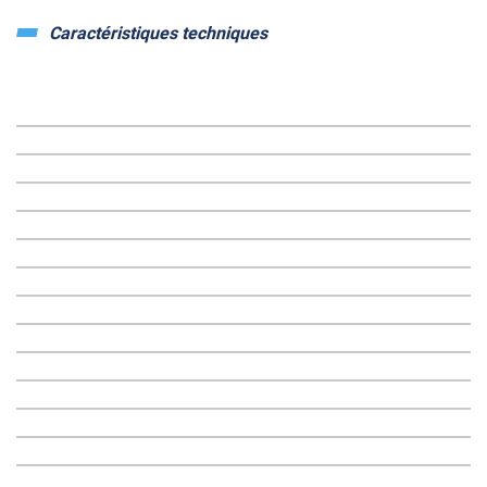
Nous avons un atelier de montage et de ce faite nous vous
proposerons un devis essieu monté, puis un devis essieu non
Caractéristiques techniques
monté.