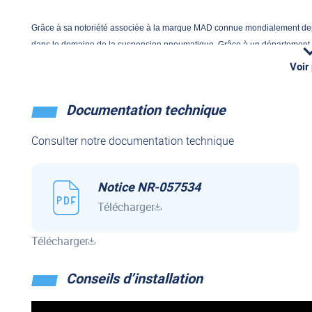
Grâce à sa notoriété associée à la marque MAD connue mondialement de
dans le domaine de la suspension pneumatique. Grâce à un département 
Research&Development performant, DAO dessins 3D assistés par ordinate
Voir
d'étude et de mise au point de suspensions pneumatiques.
Documentation technique
Partout en Europe la qualité des produits MAD est reconnue, tant au nive
supports de fixation avec un traitement de surface adapté. DUNLOP propos
Consulter notre documentation technique
le délai de livraison est compris entre 3 et 5 jours ouvrés
Notice NR-057534
Télécharger
Télécharger
Conseils d’installation