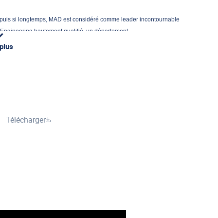
puis si longtemps, MAD est considéré comme leader incontournable
Engineering hautement qualifié, un département
ur, MAD se positionne comme la référence incontournable en matière
 plus
au du caoutchouc composant les coussins, la parfaite composition des
e des solutions polyvalentes pour un confort optimal.
Télécharger